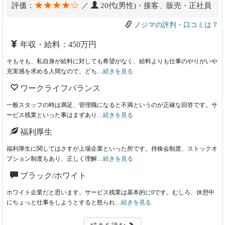
★★★★☆
評価：
／
20代(男性)・接客、販売・正社員
ノジマの評判・口コミは？
年収・給料：450万円
そもそも、私自身が給料に対しても希望がなく、給料よりも仕事のやりがいや
充実感を求める人間なので、どち…
続きを見る
ワークライフバランス
一般スタッフの時は満足、管理職になると不満というのが正確な回答です。サ
ービス残業といった事はまずあり…
続きを見る
福利厚生
福利厚生に関してはさすが上場企業といった所です。持株会制度、ストックオ
プション制度もあり、正しく理解…
続きを見る
ブラック/ホワイト
ホワイト企業だと思います。サービス残業は基本的に0です。むしろ、休憩中
にちょっと仕事をしようとすると怒られ…
続きを見る