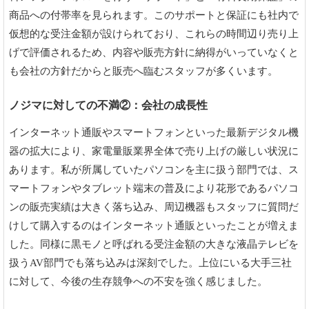
商品への付帯率を見られます。このサポートと保証にも社内で
仮想的な受注金額が設けられており、これらの時間辺り売り上
げで評価されるため、内容や販売方針に納得がいっていなくと
も会社の方針だからと販売へ臨むスタッフが多くいます。
ノジマに対しての不満②：会社の成長性
インターネット通販やスマートフォンといった最新デジタル機
器の拡大により、家電量販業界全体で売り上げの厳しい状況に
あります。私が所属していたパソコンを主に扱う部門では、ス
マートフォンやタブレット端末の普及により花形であるパソコ
ンの販売実績は大きく落ち込み、周辺機器もスタッフに質問だ
けして購入するのはインターネット通販といったことが増えま
した。同様に黒モノと呼ばれる受注金額の大きな液晶テレビを
扱うAV部門でも落ち込みは深刻でした。上位にいる大手三社
に対して、今後の生存競争への不安を強く感じました。