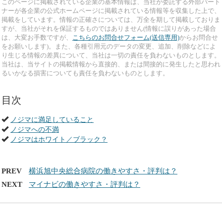
このページに掲載されている企業の基本情報は、当社が委託する外部パート
ナーが各企業の公式ホームページに掲載されている情報等を収集した上で、
掲載をしています。情報の正確さについては、万全を期して掲載しておりま
すが、当社がそれを保証するものではありません(情報に誤りがあった場合
は、大変お手数ですが、
こちらのお問合せフォーム(送信専用)
からお問合せ
をお願いします)。また、各種引用元のデータの変更、追加、削除などによ
り生じる情報の差異について、当社は一切の責任を負わないものとします。
当社は、当サイトの掲載情報から直接的、または間接的に発生したと思われ
るいかなる損害についても責任を負わないものとします。
目次
ノジマに満足していること
ノジマへの不満
ノジマはホワイト／ブラック？
PREV
横浜旭中央総合病院の働きやすさ・評判は？
NEXT
マイナビの働きやすさ・評判は？