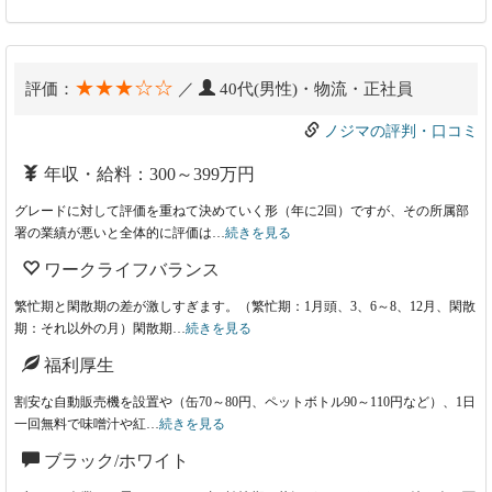
★★★☆☆
評価：
／
40代(男性)・物流・正社員
ノジマの評判・口コミ
年収・給料：300～399万円
グレードに対して評価を重ねて決めていく形（年に2回）ですが、その所属部
署の業績が悪いと全体的に評価は…
続きを見る
ワークライフバランス
繁忙期と閑散期の差が激しすぎます。（繁忙期：1月頭、3、6～8、12月、閑散
期：それ以外の月）閑散期…
続きを見る
福利厚生
割安な自動販売機を設置や（缶70～80円、ペットボトル90～110円など）、1日
一回無料で味噌汁や紅…
続きを見る
ブラック/ホワイト