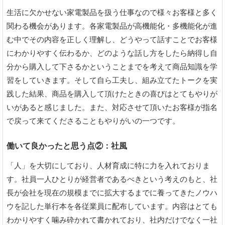
生活に欠かせない家電製品を扱う仕事なので様々お客様と多く
関わる機会があります。各家電製品が高機能化・多機能化が進
む中でその内容を正しく理解し、どうやって話すことでお客様
にわかりやすく伝わるか、どのような話し方をしたら納得し自
分から購入して下さるかということまでを考えて商品知識を学
習をしていきます。そして自ら工夫し、組み立てたトークを実
践した結果、商品を購入して頂けたときの喜びはとてもやりが
いがあると感じました。また、対応させて頂いたお客様が指名
で戻って来てくださることもやりがいの一つです。
働いて良かったと思う点②：社風
「人」を大切にしており、人材育成に特に力を入れておりま
す。社員一人ひとりが経営者であるべきという考えのもと、社
長が会社を現在の規模までに拡大するまでに養ってきたノウハ
ウを記した単行本を各従業員に配布しています。内容はとても
わかりやすく噛み砕かれて書かれており、社内だけでなく一社