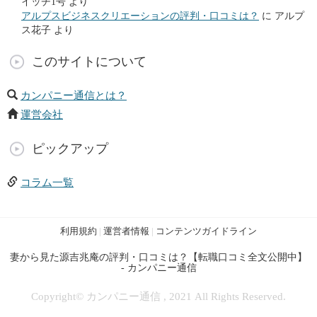
イッチ1号
より
アルプスビジネスクリエーションの評判・口コミは？
に
アルプ
ス花子
より
このサイトについて
カンパニー通信とは？
運営会社
ピックアップ
コラム一覧
利用規約
|
運営者情報
|
コンテンツガイドライン
妻から見た源吉兆庵の評判・口コミは？【転職口コミ全文公開中】
- カンパニー通信
Copyright© カンパニー通信 , 2021 All Rights Reserved.