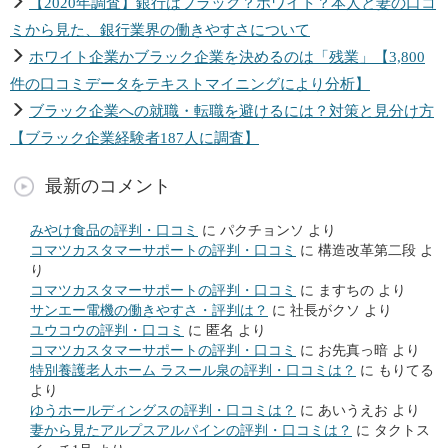
【2020年調査】銀行はブラック？ホワイト？本人と妻の口コ
ミから見た、銀行業界の働きやすさについて
ホワイト企業かブラック企業を決めるのは「残業」【3,800
件の口コミデータをテキストマイニングにより分析】
ブラック企業への就職・転職を避けるには？対策と見分け方
【ブラック企業経験者187人に調査】
最新のコメント
みやけ食品の評判・口コミ
に
パクチョンソ
より
コマツカスタマーサポートの評判・口コミ
に
構造改革第二段
よ
り
コマツカスタマーサポートの評判・口コミ
に
ますちの
より
サンエー電機の働きやすさ・評判は？
に
社長がクソ
より
ユウコウの評判・口コミ
に
匿名
より
コマツカスタマーサポートの評判・口コミ
に
お先真っ暗
より
特別養護老人ホーム ラスール泉の評判・口コミは？
に
もりてる
より
ゆうホールディングスの評判・口コミは？
に
あいうえお
より
妻から見たアルプスアルパインの評判・口コミは？
に
タクトス