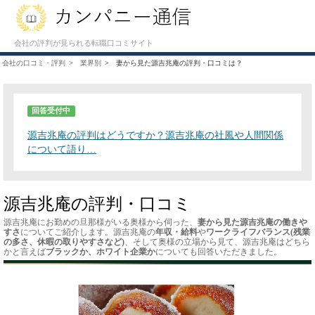
会社の評判が見られる転職口コミサイト
会社の口コミ・評判
業界別
妻から見た源吉兆庵の評判・口コミは？
回答受付中
源吉兆庵の評判はどうですか？源吉兆庵の社風や人間関係
について語り…
源吉兆庵の評判・口コミ
源吉兆庵にお勤めの旦那様がいる奥様から伺った、
妻から見た源吉兆庵の働きや
すさ
についてご紹介します。源吉兆庵の
年収・給料
や
ワークライフバランス(残業
の多さ、休暇の取りやすさなど)
、そして奥様の立場から見て、源吉兆庵はどちら
かと言えば
ブラックか、ホワイト企業か
についても回答いただきました。