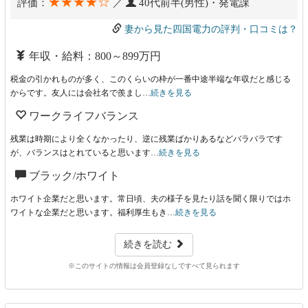
★★★★☆
評価：
／
40代前半(男性)・発電課
妻から見た四国電力の評判・口コミは？
年収・給料：800～899万円
税金の引かれものが多く、このくらいの枠が一番中途半端な年収だと感じる
からです。友人には会社名で羨まし…
続きを見る
ワークライフバランス
残業は時期により全くなかったり、逆に残業ばかりあるなどバラバラです
が、バランスはとれていると思います…
続きを見る
ブラック/ホワイト
ホワイト企業だと思います。常日頃、夫の様子を見たり話を聞く限りではホ
ワイトな企業だと思います。福利厚生もき…
続きを見る
続きを読む
※このサイトの情報は会員登録なしですべて見られます