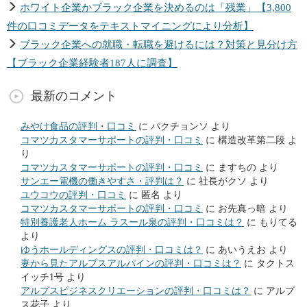
ホワイト企業かブラック企業を決めるのは「残業」【3,800
件の口コミデータをテキストマイニングにより分析】
ブラック企業への就職・転職を避けるには？対策と見分け方
【ブラック企業経験者187人に調査】
最新のコメント
みやけ食品の評判・口コミ
に
パクチョンソ
より
コマツカスタマーサポートの評判・口コミ
に
構造改革第二段
よ
り
コマツカスタマーサポートの評判・口コミ
に
ますちの
より
サンエー電機の働きやすさ・評判は？
に
社長がクソ
より
ユウコウの評判・口コミ
に
匿名
より
コマツカスタマーサポートの評判・口コミ
に
お先真っ暗
より
特別養護老人ホーム ラスール泉の評判・口コミは？
に
もりてる
より
ゆうホールディングスの評判・口コミは？
に
あいうえお
より
妻から見たアルプスアルパインの評判・口コミは？
に
タクトス
イッチ1号
より
アルプスビジネスクリエーションの評判・口コミは？
に
アルプ
ス花子
より