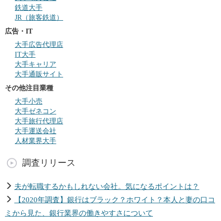
鉄道大手
JR（旅客鉄道）
広告・IT
大手広告代理店
IT大手
大手キャリア
大手通販サイト
その他注目業種
大手小売
大手ゼネコン
大手旅行代理店
大手運送会社
人材業界大手
調査リリース
夫が転職するかもしれない会社。気になるポイントは？
【2020年調査】銀行はブラック？ホワイト？本人と妻の口コ
ミから見た、銀行業界の働きやすさについて