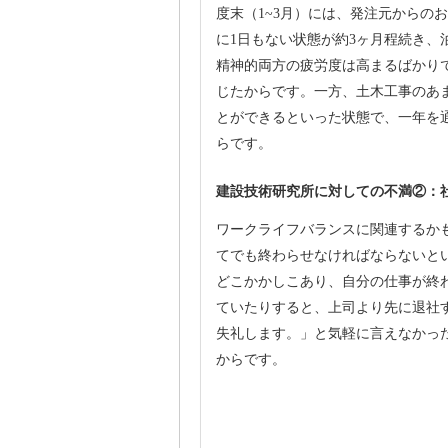
度末（1~3月）には、発注元からの
に1日もない状態が約3ヶ月程続き
精神的両方の疲労度は高まるばかり
じたからです。一方、土木工事のあま
とができるといった状態で、一年を
らです。
建設技術研究所に対しての不満②：
ワークライフバランスに関連するか
てでも終わらせなければならないと
どこかかしこあり、自分の仕事が終
ていたりすると、上司より先に退社
失礼します。」と気軽に言えなかっ
からです。