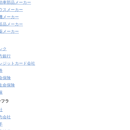
動車部品メーカー
ウスメーカー
機メーカー
粧品メーカー
薬メーカー
ンク
方銀行
レジットカード会社
券
命保険
生命保険
保
ンフラ
社
力会社
手