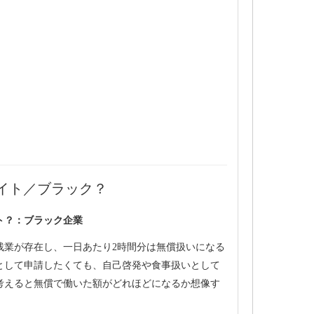
イト／ブラック？
ト？：ブラック企業
残業が存在し、一日あたり2時間分は無償扱いになる
として申請したくても、自己啓発や食事扱いとして
考えると無償で働いた額がどれほどになるか想像す
。