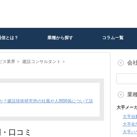
通信とは？
業種から探す
コラム一覧
ビス業界
建設コンサルタント
会
？
業
か？建設技術研究所の社風や人間関係について語
大手メー
大手自
大手化
判・口コミ
大手ハ