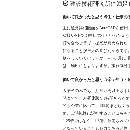
建設技術研究所に満足
働いて良かったと思う点①：仕事の
主に道路詳細図面をAutoCADを
省様やNEXCO中日本様といったよ
打ち合わせ等で、提案が褒められた
になることが最大の喜びだからです
務をしていくのですが、2~3ヶ月に
は、場所にもよりますが、旅行気分
働いて良かったと思う点②：年収・
大学卒の私でも、月20万円以上は手
時までで、お昼休憩が1時間あるた
的な企業に比べて、1時間ほど短く
め、17時以降は退社することはもち
1.25倍ではなく、1.3倍に設定さ
となっていることも魅力であると思