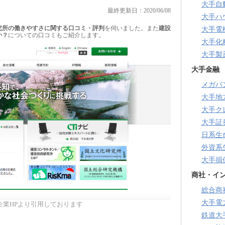
大手自
最終更新日：2020/06/08
大手ハ
究所の働きやすさに関する口コミ・評判
を伺いました。また
建設
大手電
か？
についての口コミもご紹介します。
大手化
大手製
大手金融
メガバ
大手地
大手ク
大手証
日系生
外資系
大手損
商社・イ
総合商
大手電
企業HPより引用しております
鉄道大