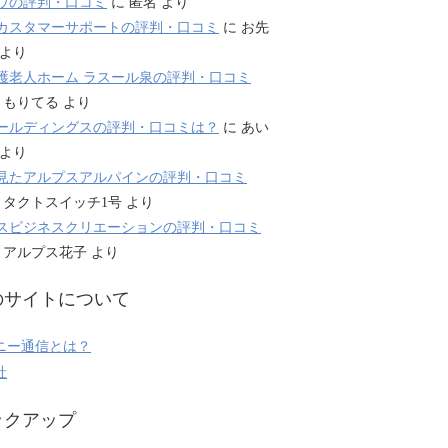
ウの評判・口コミ
に
匿名
より
カスタマーサポートの評判・口コミ
に
お先
より
護老人ホーム ラスール泉の評判・口コミ
に
もりてる
より
ールディングスの評判・口コミは？
に
あい
より
見たアルプスアルパインの評判・口コミ
に
タクトスイッチ1号
より
スビジネスクリエーションの評判・口コミ
に
アルプス花子
より
のサイトについて
ニー通信とは？
社
ックアップ