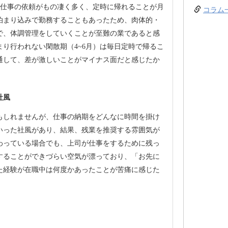
お仕事の依頼がもの凄く多く、定時に帰れることが月
コラム
、泊まり込みで勤務することもあったため、肉体的・
で、体調管理をしていくことが至難の業であると感
り行われない閑散期（4~6月）は毎日定時で帰るこ
通して、差が激しいことがマイナス面だと感じたか
社風
もしれませんが、仕事の納期をどんなに時間を掛け
いった社風があり、結果、残業を推奨する雰囲気が
わっている場合でも、上司が仕事をするために残っ
することができづらい空気が漂っており、「お先に
た経験が在職中は何度かあったことが苦痛に感じた