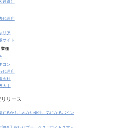
旅客鉄道）
告代理店
ャリア
販サイト
目業種
売
ネコン
行代理店
送会社
界大手
査リリース
職するかもしれない会社。気になるポイン
20年調査】銀行はブラック？ホワイト？本人