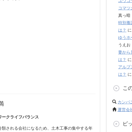
ユウコ
コマツ
真っ暗
特別養
は？
ゆうホ
うえお
妻から
は？
アルプ
は？
こ
カンパ
満
運営会
ワークライフバランス
ピ
分類される会社になるため、土木工事の集中する年