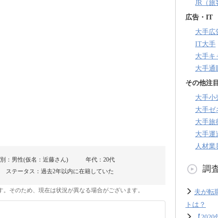
JR（
広告・IT
大手広
IT大手
大手キ
大手通
その他注
大手小
大手ゼ
大手旅
大手運
人材業
別：男性(仮名：近藤さん)
年代：20代
調
ステータス：過去2年以内に在籍していた
のです。そのため、現在は状況が異なる場合がございます。
夫が転
トは？
【20