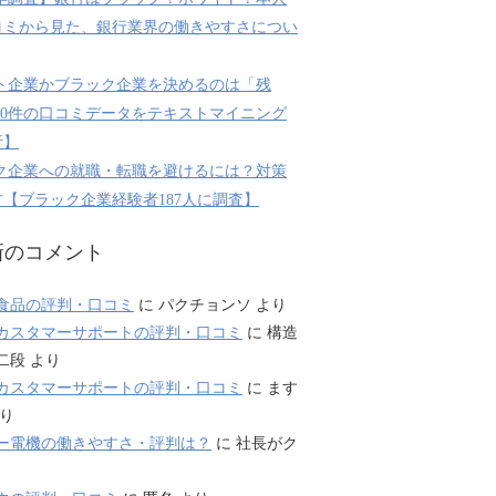
コミから見た、銀行業界の働きやすさについ
ト企業かブラック企業を決めるのは「残
800件の口コミデータをテキストマイニング
析】
ク企業への就職・転職を避けるには？対策
【ブラック企業経験者187人に調査】
新のコメント
食品の評判・口コミ
に
パクチョンソ
より
カスタマーサポートの評判・口コミ
に
構造
二段
より
カスタマーサポートの評判・口コミ
に
ます
り
ー電機の働きやすさ・評判は？
に
社長がク