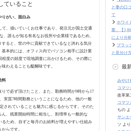
していること
と妻の口
て
やりがい、面白み
ホワイ
使用して、描いていくお仕事であり、発注元が国土交通
業」【3,
うな、誰もが知る有名なお役所や企業様であるため、
により分
りすると、世の中に貢献できているなと誇れる気分
ブラッ
。基本的には、オフィス内でパソコン相手に設計業
と見分け方
1回程度の頻度で現地調査に出かけるため、その際に
最
を味わえることも醍醐味です。
給料
みやけ
コマツ
取りで必ず頂けたこと、また、勤務時間が9時から17
改革第
め、実質7時間勤務ということになるため、他の一般
コマツ
設定されていることも魅力に感じるからです。そのた
ちの
よ
ろん、残業開始時間に相当し、割増率も一般的な
サンエ
れているため、自ずと毎月のお給料が増えやすい仕組み
ソ
より
うからです。