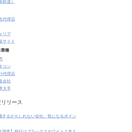
旅客鉄道）
告代理店
ャリア
販サイト
目業種
売
ネコン
行代理店
送会社
界大手
査リリース
職するかもしれない会社。気になるポイン
20年調査】銀行はブラック？ホワイト？本人