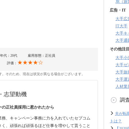
JR（
広告・IT
大手広
IT大手
大手キ
大手通
その他注
年代：20代
雇用形態：正社員
大手小
★★★★☆
評価：
大手ゼ
大手旅
のです。そのため、現在は状況が異なる場合がございます。
大手運
人材業
・志望動機
調
ーの正社員採用に惹かれたから
夫が転
業務、キャンペーン事務に力を入れていたセプコム
トは？
さく、頑張れば頑張るほど仕事を増やして貰うこと
【20