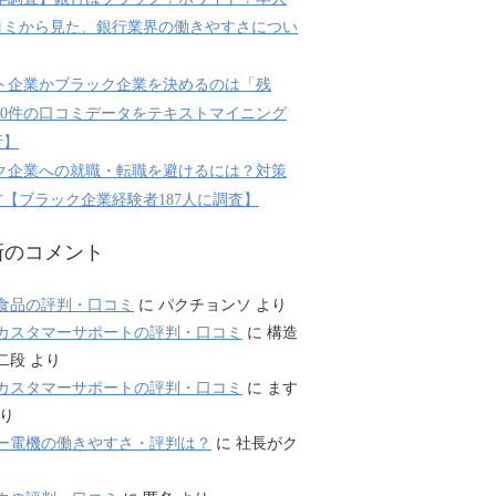
コミから見た、銀行業界の働きやすさについ
ト企業かブラック企業を決めるのは「残
800件の口コミデータをテキストマイニング
析】
ク企業への就職・転職を避けるには？対策
【ブラック企業経験者187人に調査】
新のコメント
食品の評判・口コミ
に
パクチョンソ
より
カスタマーサポートの評判・口コミ
に
構造
二段
より
カスタマーサポートの評判・口コミ
に
ます
り
ー電機の働きやすさ・評判は？
に
社長がク