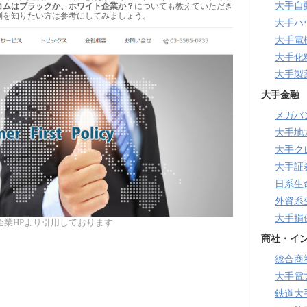
大手自
コムはブラックか、ホワイト企業か？
についても教えていただき
判を知りたい方は参考にしてみましょう。
大手ハ
大手電
大手化
大手製
大手金融
メガバ
大手地
大手ク
大手証
日系生
外資系
大手損
企業HPより引用しております
商社・イ
総合商
大手電
鉄道大