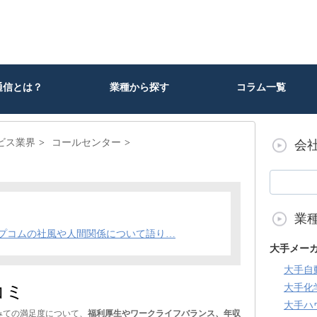
通信とは？
業種から探す
コラム一覧
ビス業界
コールセンター
会
業
プコムの社風や人間関係について語り…
大手メー
大手自
コミ
大手化
大手ハ
みての満足度について、
福利厚生やワークライフバランス、年収