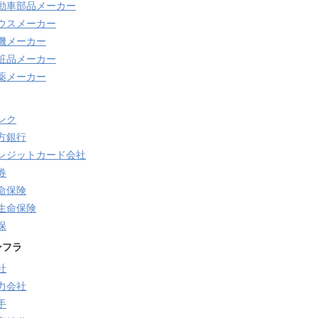
動車部品メーカー
ウスメーカー
機メーカー
粧品メーカー
薬メーカー
ンク
方銀行
レジットカード会社
券
命保険
生命保険
保
ンフラ
社
力会社
手