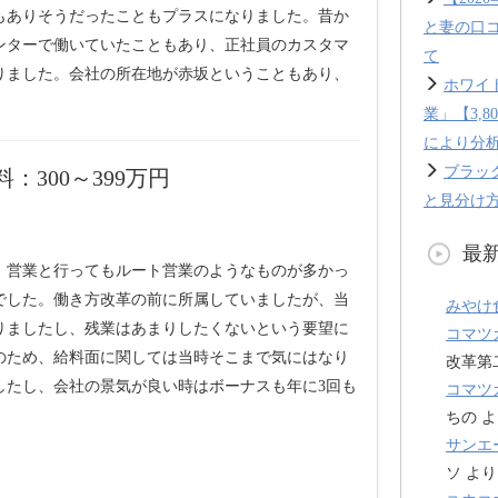
もありそうだったこともプラスになりました。昔か
と妻の口
ンターで働いていたこともあり、正社員のカスタマ
て
りました。会社の所在地が赤坂ということもあり、
ホワイ
業」【3,
により分
ブラッ
300～399万円
と見分け方
最
、営業と行ってもルート営業のようなものが多かっ
でした。働き方改革の前に所属していましたが、当
みやけ
りましたし、残業はあまりしたくないという要望に
コマツ
のため、給料面に関しては当時そこまで気にはなり
改革第
したし、会社の景気が良い時はボーナスも年に3回も
コマツ
ちの
よ
サンエ
ソ
より