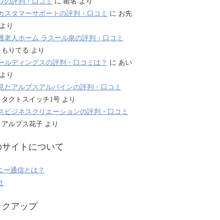
ウの評判・口コミ
に
匿名
より
カスタマーサポートの評判・口コミ
に
お先
より
護老人ホーム ラスール泉の評判・口コミ
に
もりてる
より
ールディングスの評判・口コミは？
に
あい
より
見たアルプスアルパインの評判・口コミ
に
タクトスイッチ1号
より
スビジネスクリエーションの評判・口コミ
に
アルプス花子
より
のサイトについて
ニー通信とは？
社
ックアップ