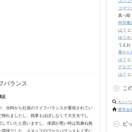
ユウコ
コマツ
真っ暗
特別養
は？
ゆうホ
うえお
妻から
は？
アルプ
は？
フバランス
こ
満足
カンパ
が、当時から社員のライフバランスが重視されてい
運営会
で帰れましたし、残業もほぼしなくて大丈夫でし
ピ
帰宅していたと思いますし、体調が悪い時は気兼ね無
た環境でした。スタッフのワークバランスも上手に