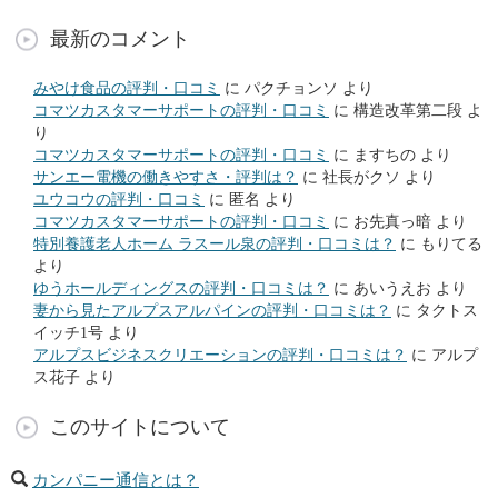
最新のコメント
みやけ食品の評判・口コミ
に
パクチョンソ
より
コマツカスタマーサポートの評判・口コミ
に
構造改革第二段
よ
り
コマツカスタマーサポートの評判・口コミ
に
ますちの
より
サンエー電機の働きやすさ・評判は？
に
社長がクソ
より
ユウコウの評判・口コミ
に
匿名
より
コマツカスタマーサポートの評判・口コミ
に
お先真っ暗
より
特別養護老人ホーム ラスール泉の評判・口コミは？
に
もりてる
より
ゆうホールディングスの評判・口コミは？
に
あいうえお
より
妻から見たアルプスアルパインの評判・口コミは？
に
タクトス
イッチ1号
より
アルプスビジネスクリエーションの評判・口コミは？
に
アルプ
ス花子
より
このサイトについて
カンパニー通信とは？