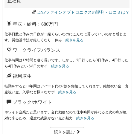
正社員
DNPファインオプトロニクスの評判・口コミは？
年収・給料：680万円
仕事日数と休みの日数が一緒くらいなのにこんなに貰っていいのかと感じま
す。労働基準法が厳しくなり、休み…
続きを見る
ワークライフバランス
仕事時間は12時間と凄く長いです。しかし、5日行ったら3日休み、4日行った
ら4日休みという8日のサイ…
続きを見る
福利厚生
転勤をすると10年間はアパート代の7割を負担してくれます。結婚祝い金、出
産祝い金、入学など様々なサポ…
続きを見る
ブラック/ホワイト
ホワイト企業だと思います。交代勤務なので仕事時間が終わると次の班が絶
対に来るため、過度な残業がない点が魅力…
続きを見る
続きを読む