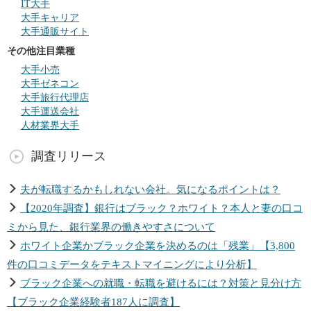
IT大手
大手キャリア
大手通販サイト
その他注目業種
大手小売
大手ゼネコン
大手旅行代理店
大手運送会社
人材業界大手
調査リリース
夫が転職するかもしれない会社。気になるポイントは？
【2020年調査】銀行はブラック？ホワイト？本人と妻の口コ
ミから見た、銀行業界の働きやすさについて
ホワイト企業かブラック企業を決めるのは「残業」【3,800
件の口コミデータをテキストマイニングにより分析】
ブラック企業への就職・転職を避けるには？対策と見分け方
【ブラック企業経験者187人に調査】