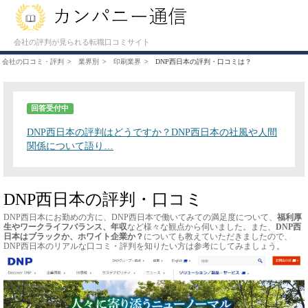
会社の評判が見られる転職口コミサイト
会社の口コミ・評判
業界別
印刷業界
DNP西日本の評判・口コミは？
回答受付中
DNP西日本の評判はどうですか？DNP西日本の社風や人間
関係について語り…
DNP西日本の評判・口コミ
DNP西日本にお勤めの方に、DNP西日本で働いてみての満足度について、
福利厚
生やワークライフバランス、年収
など様々な観点から伺いました。また、
DNP西
日本はブラックか、ホワイト企業か？
についても教えていただきましたので、
DNP西日本のリアルな口コミ・評判を知りたい方は参考にしてみましょう。