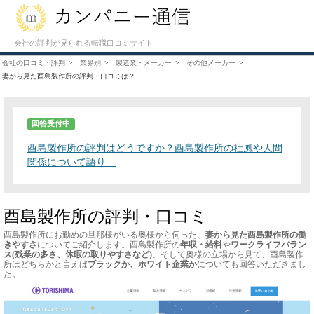
会社の評判が見られる転職口コミサイト
会社の口コミ・評判
業界別
製造業・メーカー
その他メーカー
妻から見た酉島製作所の評判・口コミは？
回答受付中
酉島製作所の評判はどうですか？酉島製作所の社風や人間
関係について語り…
酉島製作所の評判・口コミ
酉島製作所にお勤めの旦那様がいる奥様から伺った、
妻から見た酉島製作所の働
きやすさ
についてご紹介します。酉島製作所の
年収・給料
や
ワークライフバラン
ス(残業の多さ、休暇の取りやすさなど)
、そして奥様の立場から見て、酉島製作
所はどちらかと言えば
ブラックか、ホワイト企業か
についても回答いただきまし
た。