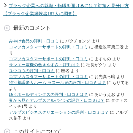
ブラック企業への就職・転職を避けるには？対策と見分け方
【ブラック企業経験者187人に調査】
最新のコメント
みやけ食品の評判・口コミ
に
パクチョンソ
より
コマツカスタマーサポートの評判・口コミ
に
構造改革第二段
よ
り
コマツカスタマーサポートの評判・口コミ
に
ますちの
より
サンエー電機の働きやすさ・評判は？
に
社長がクソ
より
ユウコウの評判・口コミ
に
匿名
より
コマツカスタマーサポートの評判・口コミ
に
お先真っ暗
より
特別養護老人ホーム ラスール泉の評判・口コミは？
に
もりてる
より
ゆうホールディングスの評判・口コミは？
に
あいうえお
より
妻から見たアルプスアルパインの評判・口コミは？
に
タクトス
イッチ1号
より
アルプスビジネスクリエーションの評判・口コミは？
に
アルプ
ス花子
より
このサイトについて