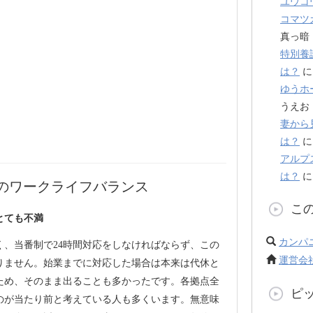
ユウコ
コマツ
真っ暗
特別養
は？
ゆうホ
うえお
妻から
は？
アルプ
は？
のワークライフバランス
こ
とても不満
カンパ
く、当番制で24時間対応をしなければならず、この
運営会
りません。始業までに対応した場合は本来は代休と
ため、そのまま出ることも多かったです。各拠点全
ピ
のが当たり前と考えている人も多くいます。無意味