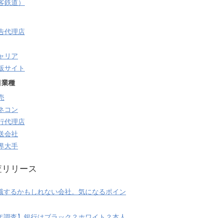
旅客鉄道）
告代理店
ャリア
販サイト
目業種
売
ネコン
行代理店
送会社
界大手
査リリース
職するかもしれない会社。気になるポイン
20年調査】銀行はブラック？ホワイト？本人