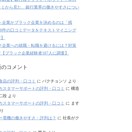
コミから見た、銀行業界の働きやすさについ
ト企業かブラック企業を決めるのは「残
800件の口コミデータをテキストマイニング
析】
ク企業への就職・転職を避けるには？対策
【ブラック企業経験者187人に調査】
新のコメント
食品の評判・口コミ
に
パクチョンソ
より
カスタマーサポートの評判・口コミ
に
構造
二段
より
カスタマーサポートの評判・口コミ
に
ます
り
ー電機の働きやすさ・評判は？
に
社長がク