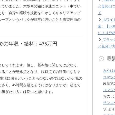
えていました。大型車の箱に冷凍ユニット（車でい
と妻の口
あり、自身の経験や技術を生かしてキャリアアップ
て
ループというバックが非常に強いことも志望理由の
ホワイ
業」【3,
により分
ブラッ
の年収・給料：475万円
と見分け方
最
出してくれます。但し、基本給に関しては少なく、
みやけ
なることが懸念点となり、現時点での評価になりま
コマツ
、生活に困るということも少ないのではないかと私の
改革第
に多く、45時間を超えそうにはなりますが、超えて
コマツ
く稼ぎたい人には良いと思います。
ちの
よ
サンエ
ソ
より