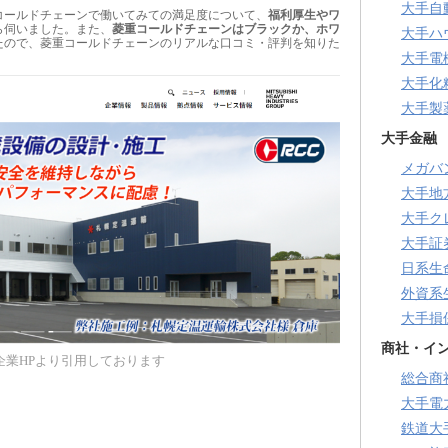
大手自
コールドチェーンで働いてみての満足度について、
福利厚生やワ
ら伺いました。また、
菱重コールドチェーンはブラックか、ホワ
大手ハ
たので、菱重コールドチェーンのリアルな口コミ・評判を知りた
大手電
大手化
大手製
大手金融
メガバ
大手地
大手ク
大手証
日系生
外資系
大手損
商社・イ
企業HPより引用しております
総合商
大手電
鉄道大