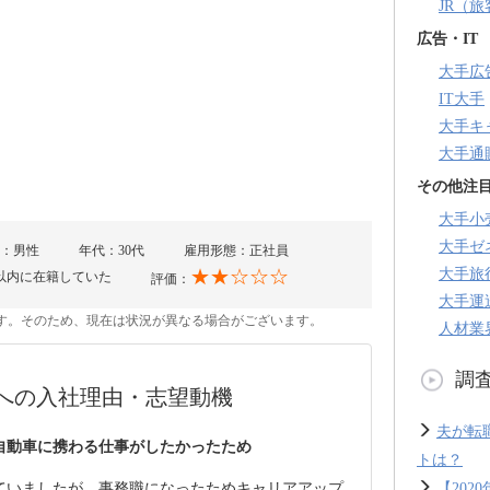
JR（
広告・IT
大手広
IT大手
大手キ
大手通
その他注
大手小
大手ゼ
：男性
年代：30代
雇用形態：正社員
★★☆☆☆
大手旅
以内に在籍していた
評価：
大手運
のです。そのため、現在は状況が異なる場合がございます。
人材業
調
への入社理由・志望動機
夫が転
自動車に携わる仕事がしたかったため
トは？
ていましたが、事務職になったためキャリアアップ
【20