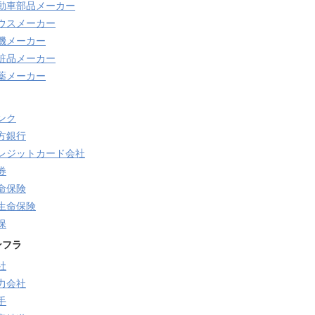
動車部品メーカー
ウスメーカー
機メーカー
粧品メーカー
薬メーカー
ンク
方銀行
レジットカード会社
券
命保険
生命保険
保
ンフラ
社
力会社
手