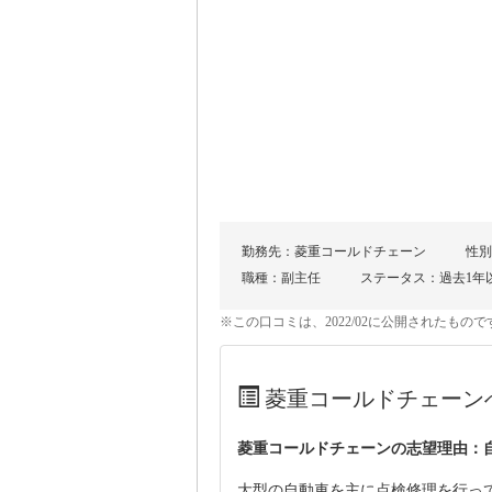
勤務先：菱重コールドチェーン
性別
職種：副主任
ステータス：過去1年
※この口コミは、2022/02に公開されたも
菱重コールドチェーン
菱重コールドチェーンの志望理由：
大型の自動車を主に点検修理を行っ