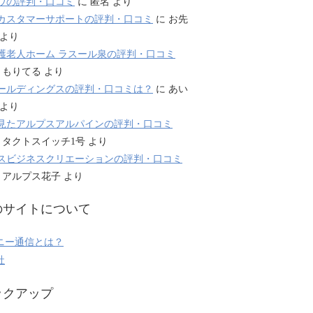
ウの評判・口コミ
に
匿名
より
カスタマーサポートの評判・口コミ
に
お先
より
護老人ホーム ラスール泉の評判・口コミ
に
もりてる
より
ールディングスの評判・口コミは？
に
あい
より
見たアルプスアルパインの評判・口コミ
に
タクトスイッチ1号
より
スビジネスクリエーションの評判・口コミ
に
アルプス花子
より
のサイトについて
ニー通信とは？
社
ックアップ