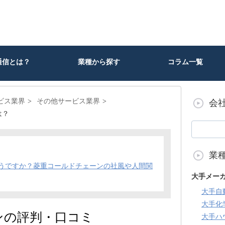
通信とは？
業種から探す
コラム一覧
ビス業界
その他サービス業界
会
は？
業
うですか？菱重コールドチェーンの社風や人間関
大手メー
大手自
大手化
ンの評判・口コミ
大手ハ