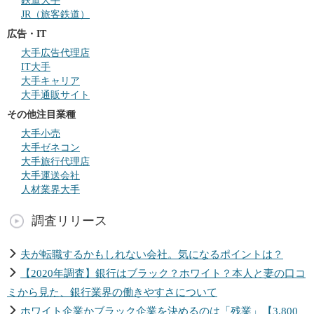
鉄道大手
JR（旅客鉄道）
広告・IT
大手広告代理店
IT大手
大手キャリア
大手通販サイト
その他注目業種
大手小売
大手ゼネコン
大手旅行代理店
大手運送会社
人材業界大手
調査リリース
夫が転職するかもしれない会社。気になるポイントは？
【2020年調査】銀行はブラック？ホワイト？本人と妻の口コ
ミから見た、銀行業界の働きやすさについて
ホワイト企業かブラック企業を決めるのは「残業」【3,800