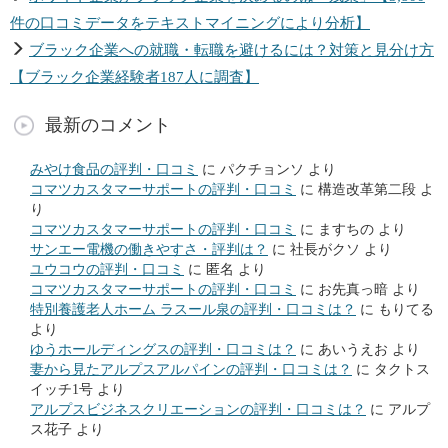
件の口コミデータをテキストマイニングにより分析】
ブラック企業への就職・転職を避けるには？対策と見分け方
【ブラック企業経験者187人に調査】
最新のコメント
みやけ食品の評判・口コミ
に
パクチョンソ
より
コマツカスタマーサポートの評判・口コミ
に
構造改革第二段
よ
り
コマツカスタマーサポートの評判・口コミ
に
ますちの
より
サンエー電機の働きやすさ・評判は？
に
社長がクソ
より
ユウコウの評判・口コミ
に
匿名
より
コマツカスタマーサポートの評判・口コミ
に
お先真っ暗
より
特別養護老人ホーム ラスール泉の評判・口コミは？
に
もりてる
より
ゆうホールディングスの評判・口コミは？
に
あいうえお
より
妻から見たアルプスアルパインの評判・口コミは？
に
タクトス
イッチ1号
より
アルプスビジネスクリエーションの評判・口コミは？
に
アルプ
ス花子
より