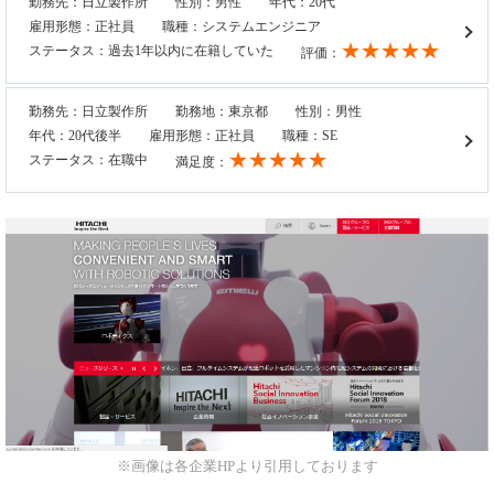
勤務先：日立製作所
性別：男性
年代：20代
雇用形態：正社員
職種：システムエンジニア
★★★★★
ステータス：過去1年以内に在籍していた
評価：
勤務先：日立製作所
勤務地：東京都
性別：男性
年代：20代後半
雇用形態：正社員
職種：SE
★★★★★
ステータス：在職中
満足度：
※画像は各企業HPより引用しております