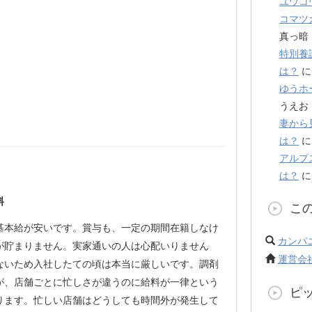
ユウコ
コマツ
真っ暗
特別養
は？
ゆうホ
うえお
妻から
は？
アルプ
は？
料
こ
基本給が安いです。賞与も、一定の期間在籍しなけ
カンパ
が貯まりません。実家通いの人は心配いりません
運営会
ないため入社したての頃は本当に厳しいです。調剤
が、店舗ごとに忙しさが違うのに給料が一律という
ピ
ります。忙しい店舗はどうしても時間外が発生して