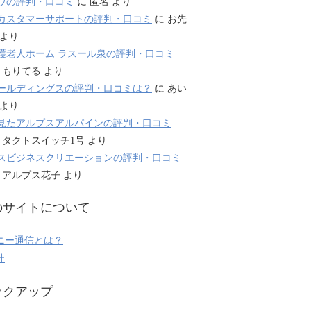
ウの評判・口コミ
に
匿名
より
カスタマーサポートの評判・口コミ
に
お先
より
護老人ホーム ラスール泉の評判・口コミ
に
もりてる
より
ールディングスの評判・口コミは？
に
あい
より
見たアルプスアルパインの評判・口コミ
に
タクトスイッチ1号
より
スビジネスクリエーションの評判・口コミ
に
アルプス花子
より
のサイトについて
ニー通信とは？
社
ックアップ