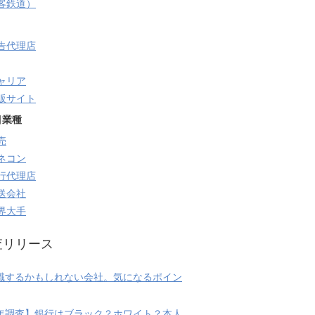
旅客鉄道）
告代理店
ャリア
販サイト
目業種
売
ネコン
行代理店
送会社
界大手
査リリース
職するかもしれない会社。気になるポイン
20年調査】銀行はブラック？ホワイト？本人