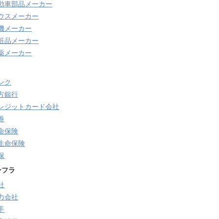
動車部品メーカー
ウスメーカー
機メーカー
粧品メーカー
薬メーカー
ンク
方銀行
レジットカード会社
券
命保険
生命保険
保
ンフラ
社
力会社
手