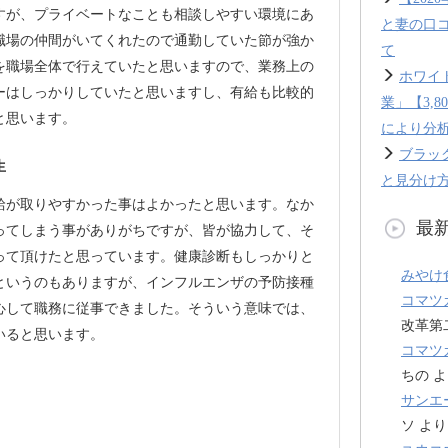
すが、プライベートなことも相談しやすい環境にあ
と妻の口
職場の仲間がいてくれたので通勤していた節が強か
て
を職場全体で行えていたと思いますので、業務上の
ホワイ
ーはしっかりしていたと思いますし、有給も比較的
業」【3,
と思います。
により分
ブラッ
生
と見分け方
給が取りやすかった事はよかったと思います。なか
最
ってしまう事がありがちですが、皆が協力して、そ
って頂けたと思っています。健康診断もしっかりと
みやけ
というのもありますが、インフルエンザの予防接種
コマツ
心して職務に従事できました。そういう意味では、
改革第
いると思います。
コマツ
ちの
よ
サンエ
ソ
より