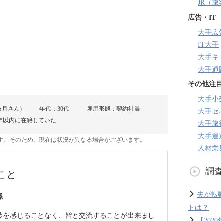
JR（
広告・IT
大手広
IT大手
大手キ
大手通
その他注
大手小
秋月さん)
年代：30代
雇用形態：契約社員
大手ゼ
年以内に在籍していた
大手旅
大手運
のです。そのため、現在は状況が異なる場合がございます。
人材業
調
こと
夫が転
係
トは？
齢を感じることなく、皆と交流することが出来まし
【20