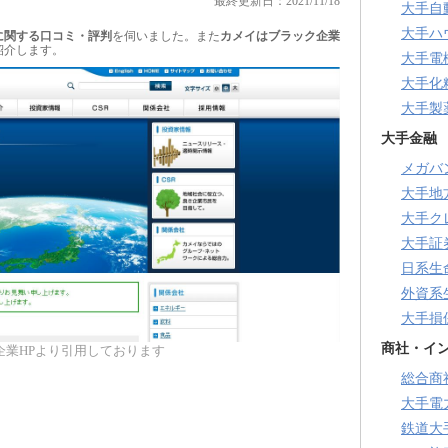
最終更新日：2021/11/18
大手自
大手ハ
に関する口コミ・評判
を伺いました。また
カメイはブラック企業
紹介します。
大手電
大手化
大手製
大手金融
メガバ
大手地
大手ク
大手証
日系生
外資系
大手損
商社・イ
企業HPより引用しております
総合商
大手電
鉄道大