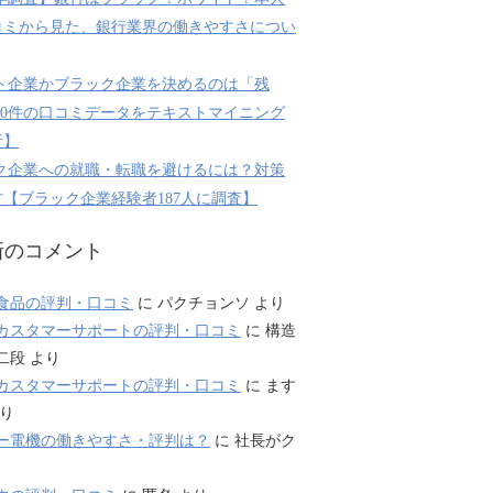
コミから見た、銀行業界の働きやすさについ
ト企業かブラック企業を決めるのは「残
800件の口コミデータをテキストマイニング
析】
ク企業への就職・転職を避けるには？対策
【ブラック企業経験者187人に調査】
新のコメント
食品の評判・口コミ
に
パクチョンソ
より
カスタマーサポートの評判・口コミ
に
構造
二段
より
カスタマーサポートの評判・口コミ
に
ます
り
ー電機の働きやすさ・評判は？
に
社長がク