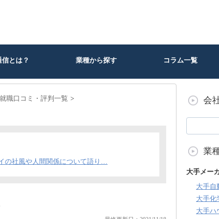
通信とは？
業種から探す
コラム一覧
就職口コミ・評判一覧
会
業
イの社風や人間関係について語り…
大手メー
大手自
ミ
大手化
大手ハ