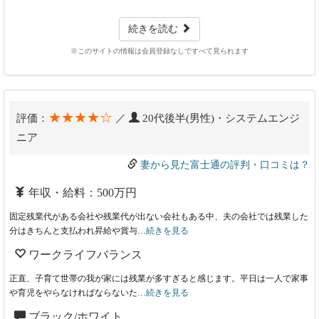
続きを読む
※このサイトの情報は会員登録なしですべて見られます
★★★★☆
評価：
／
20代後半(男性)・システムエンジ
ニア
妻から見た富士通の評判・口コミは？
年収・給料：500万円
固定残業代がある会社や残業代が出ない会社もある中、夫の会社では残業した
分はきちんと支払われ昇給や賞与…
続きを見る
ワークライフバランス
正直、子育て世帯の我が家には残業が多すぎると感じます。平日は一人で家事
や育児をやらなければならないた…
続きを見る
ブラック/ホワイト