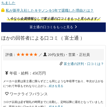
ちました
私が新卒入社したキヤノンを5年で退職した理由とは？
＼今なら会員情報なしで富士通の口コミをもっと見られます／
富士通の口コミをもっと見る
ほかの回答者による口コミ（ 富士通 ）
★★★★★
評価：
／
20代(女性)・営業・正社員
富士通の評判・口コミは？
年収・給料：450万円
メーカー企業は富士通に限らずどこも同じような年収帯であり、年次が上がる
につれて年収もそれなりに上がっ…
続きを見る
ワークライフバランス
コロナ以前は必ず朝礼の時間までに出勤し、定時以降に退社となっていました
が、現在はテレワークも大々的に…
続きを見る