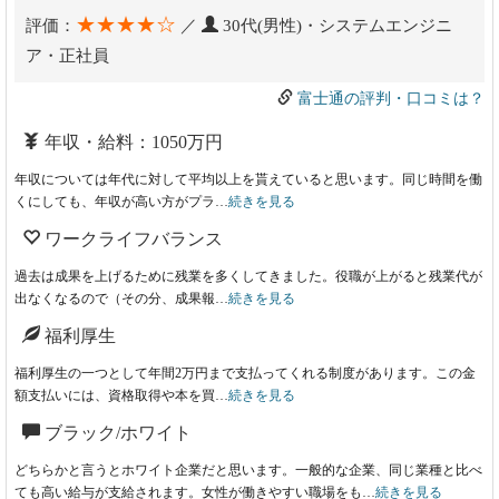
★★★★☆
評価：
／
30代(男性)・システムエンジニ
ア・正社員
富士通の評判・口コミは？
年収・給料：1050万円
年収については年代に対して平均以上を貰えていると思います。同じ時間を働
くにしても、年収が高い方がプラ…
続きを見る
ワークライフバランス
過去は成果を上げるために残業を多くしてきました。役職が上がると残業代が
出なくなるので（その分、成果報…
続きを見る
福利厚生
福利厚生の一つとして年間2万円まで支払ってくれる制度があります。この金
額支払いには、資格取得や本を買…
続きを見る
ブラック/ホワイト
どちらかと言うとホワイト企業だと思います。一般的な企業、同じ業種と比べ
ても高い給与が支給されます。女性が働きやすい職場をも…
続きを見る