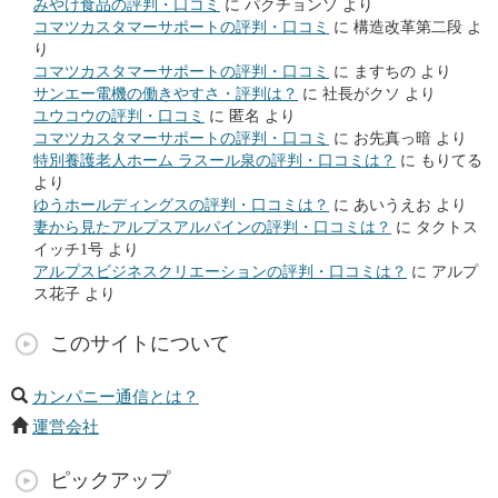
みやけ食品の評判・口コミ
に
パクチョンソ
より
コマツカスタマーサポートの評判・口コミ
に
構造改革第二段
よ
り
コマツカスタマーサポートの評判・口コミ
に
ますちの
より
サンエー電機の働きやすさ・評判は？
に
社長がクソ
より
ユウコウの評判・口コミ
に
匿名
より
コマツカスタマーサポートの評判・口コミ
に
お先真っ暗
より
特別養護老人ホーム ラスール泉の評判・口コミは？
に
もりてる
より
ゆうホールディングスの評判・口コミは？
に
あいうえお
より
妻から見たアルプスアルパインの評判・口コミは？
に
タクトス
イッチ1号
より
アルプスビジネスクリエーションの評判・口コミは？
に
アルプ
ス花子
より
このサイトについて
カンパニー通信とは？
運営会社
ピックアップ