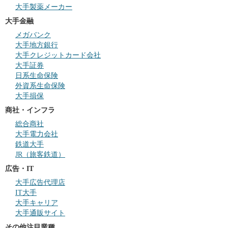
大手製薬メーカー
大手金融
メガバンク
大手地方銀行
大手クレジットカード会社
大手証券
日系生命保険
外資系生命保険
大手損保
商社・インフラ
総合商社
大手電力会社
鉄道大手
JR（旅客鉄道）
広告・IT
大手広告代理店
IT大手
大手キャリア
大手通販サイト
その他注目業種