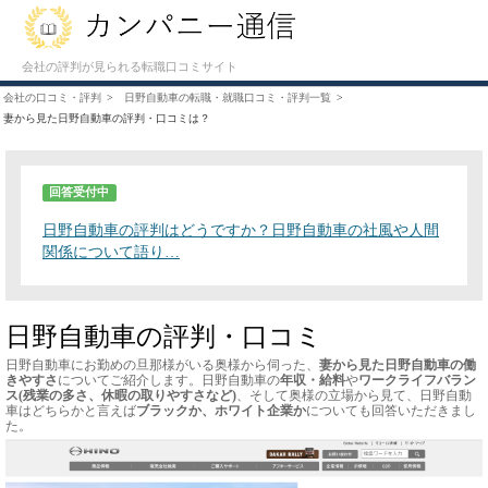
会社の評判が見られる転職口コミサイト
会社の口コミ・評判
日野自動車の転職・就職口コミ・評判一覧
妻から見た日野自動車の評判・口コミは？
回答受付中
日野自動車の評判はどうですか？日野自動車の社風や人間
関係について語り…
日野自動車の評判・口コミ
日野自動車にお勤めの旦那様がいる奥様から伺った、
妻から見た日野自動車の働
きやすさ
についてご紹介します。日野自動車の
年収・給料
や
ワークライフバラン
ス(残業の多さ、休暇の取りやすさなど)
、そして奥様の立場から見て、日野自動
車はどちらかと言えば
ブラックか、ホワイト企業か
についても回答いただきまし
た。