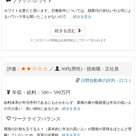
ブラック/ホワイト
ホワイト企業だと思います。労働条件については、残業代の未払いや上司によ
るパワハラ等も聞いたことがないので、…
続きを見る
続きを読む
※このサイトの情報は会員登録なしですべて見られます
★★☆☆☆
評価：
／
30代(男性)・技術職・正社員
日野自動車の評判・口コミ
年収・給料：500～599万円
給料体系が年功序列であるにもかかわらず、業務の量や難易度は年次の低い人
の方が多い・高い傾向にあるため…
続きを見る
ワークライフバランス
開発の計画を立てる人々（基本的に年次の高い人）が開発の実情をほとんど理
解していないため、現実の必要時…
続きを見る