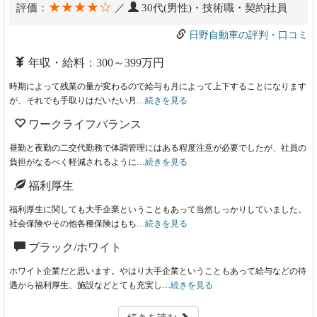
★★★★☆
評価：
／
30代(男性)・技術職・契約社員
日野自動車の評判・口コミ
年収・給料：300～399万円
時期によって残業の量が変わるので給与も月によって上下することになります
が、それでも手取りはだいたい月…
続きを見る
ワークライフバランス
昼勤と夜勤の二交代勤務で体調管理にはある程度注意が必要でしたが、社員の
負担がなるべく軽減されるように…
続きを見る
福利厚生
福利厚生に関しても大手企業ということもあって当然しっかりしていました。
社会保険やその他各種保険はもち…
続きを見る
ブラック/ホワイト
ホワイト企業だと思います。やはり大手企業ということもあって給与などの待
遇から福利厚生、施設などとても充実し…
続きを見る