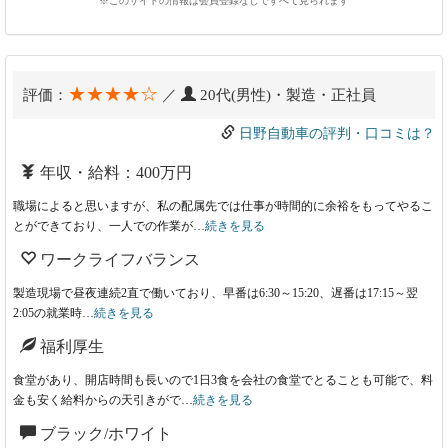
※このサイトの情報は会員登録なしですべて見られます
★★★★☆
評価：
／
20代(男性)・製造・正社員
日野自動車の評判・口コミは？
年収・給料：400万円
職場によると思いますが、私の配属先では仕事が時間的に余裕をもってやるこ
とができており、一人での作業が…
続きを見る
ワークライフバランス
製造現場で昼夜連続2直で働いており、早番は6:30～15:20、遅番は17:15～翌
2:05の就業時…
続きを見る
福利厚生
食堂があり、開店時間も長いので1日3食を会社の食堂でとることも可能で、料
金も安く給料からの天引きがで…
続きを見る
ブラック/ホワイト