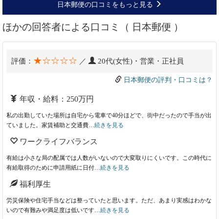
日本郵便の口コミをもっと見る
ほかの回答者による口コミ（ 日本郵便 ）
★☆☆☆☆
評価：
／
20代(女性)・営業・正社員
日本郵便の評判・口コミは？
年収・給料：250万円
私の出勤していた場所は自宅から電車で40分ほどで、街中だったので手当が出
ていました。家賃補助と交通費…
続きを見る
ワークライフバランス
有給は小さな局の配属では人数がいないので大変取りにくいです。この時代に
有給取得のために申請用紙に日付…
続きを見る
福利厚生
労災保険や住宅手当などは整っていたと思います。ただ、あまり実感はわかな
いので有難みや満足度は低いです…
続きを見る