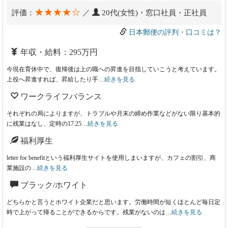
★★★★☆
評価：
／
20代(女性)・窓口社員・正社員
日本郵便の評判・口コミは？
年収・給料：295万円
今現在育休中で、復帰後は上の職への昇進を目指していこうと考えています。
上役へ昇進すれば、昇給したり手…
続きを見る
ワークライフバランス
それぞれの局によりますが、トラブルや月末の締め作業などがない限り基本的
に残業はなし、定時の17:25…
続きを見る
福利厚生
letter for benefitという福利厚生サイトを使用しまいますが、カフェの割引、商
業施設の…
続きを見る
ブラック/ホワイト
どちらかと言うとホワイト企業だと思います。労働時間が短くほとんど毎日定
時で上がって帰ることができるからです。残業がないのは…
続きを見る