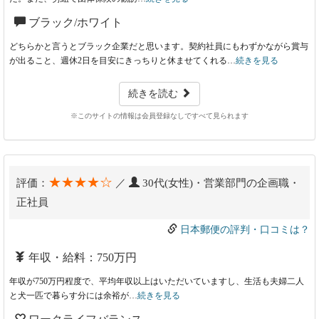
ブラック/ホワイト
どちらかと言うとブラック企業だと思います。契約社員にもわずかながら賞与
が出ること、週休2日を目安にきっちりと休ませてくれる…
続きを見る
続きを読む
※このサイトの情報は会員登録なしですべて見られます
★★★★☆
評価：
／
30代(女性)・営業部門の企画職・
正社員
日本郵便の評判・口コミは？
年収・給料：750万円
年収が750万円程度で、平均年収以上はいただいていますし、生活も夫婦二人
と犬一匹で暮らす分には余裕が…
続きを見る