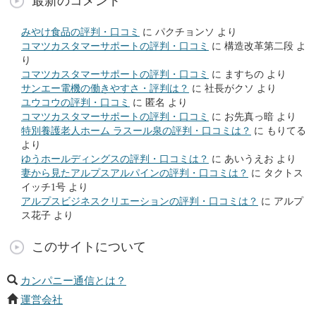
最新のコメント
みやけ食品の評判・口コミ
に
パクチョンソ
より
コマツカスタマーサポートの評判・口コミ
に
構造改革第二段
よ
り
コマツカスタマーサポートの評判・口コミ
に
ますちの
より
サンエー電機の働きやすさ・評判は？
に
社長がクソ
より
ユウコウの評判・口コミ
に
匿名
より
コマツカスタマーサポートの評判・口コミ
に
お先真っ暗
より
特別養護老人ホーム ラスール泉の評判・口コミは？
に
もりてる
より
ゆうホールディングスの評判・口コミは？
に
あいうえお
より
妻から見たアルプスアルパインの評判・口コミは？
に
タクトス
イッチ1号
より
アルプスビジネスクリエーションの評判・口コミは？
に
アルプ
ス花子
より
このサイトについて
カンパニー通信とは？
運営会社