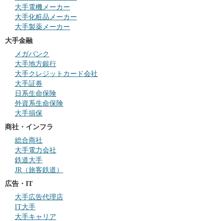
大手電機メーカー
大手化粧品メーカー
大手製薬メーカー
大手金融
メガバンク
大手地方銀行
大手クレジットカード会社
大手証券
日系生命保険
外資系生命保険
大手損保
商社・インフラ
総合商社
大手電力会社
鉄道大手
JR（旅客鉄道）
広告・IT
大手広告代理店
IT大手
大手キャリア