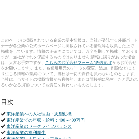
このページに掲載されている企業の基本情報は、当社が委託する外部パート
ナーが各企業の公式ホームページに掲載されている情報等を収集した上で、
掲載をしています。情報の正確さについては、万全を期して掲載しておりま
すが、当社がそれを保証するものではありません(情報に誤りがあった場合
は、大変お手数ですが、
こちらのお問合せフォーム(送信専用)
からお問合せ
をお願いします)。また、各種引用元のデータの変更、追加、削除などによ
り生じる情報の差異について、当社は一切の責任を負わないものとします。
当社は、当サイトの掲載情報から直接的、または間接的に発生したと思われ
るいかなる損害についても責任を負わないものとします。
目次
東洋産業への入社理由・志望動機
東洋産業での年収・給料：400～499万円
東洋産業のワークライフバランス
東洋産業の福利厚生
東洋産業はホワイト／ブラック？