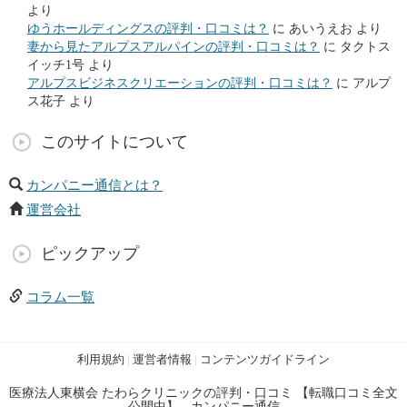
より
ゆうホールディングスの評判・口コミは？
に
あいうえお
より
妻から見たアルプスアルパインの評判・口コミは？
に
タクトス
イッチ1号
より
アルプスビジネスクリエーションの評判・口コミは？
に
アルプ
ス花子
より
このサイトについて
カンパニー通信とは？
運営会社
ピックアップ
コラム一覧
利用規約
|
運営者情報
|
コンテンツガイドライン
医療法人東横会 たわらクリニックの評判・口コミ 【転職口コミ全文
公開中】 - カンパニー通信