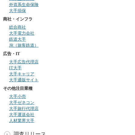
外資系生命保険
大手損保
商社・インフラ
総合商社
大手電力会社
鉄道大手
JR（旅客鉄道）
広告・IT
大手広告代理店
IT大手
大手キャリア
大手通販サイト
その他注目業種
大手小売
大手ゼネコン
大手旅行代理店
大手運送会社
人材業界大手
調査リリース