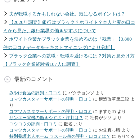
夫が転職するかもしれない会社。気になるポイントは？
【2020年調査】銀行はブラック？ホワイト？本人と妻の口コ
ミから見た、銀行業界の働きやすさについて
ホワイト企業かブラック企業を決めるのは「残業」【3,800
件の口コミデータをテキストマイニングにより分析】
ブラック企業への就職・転職を避けるには？対策と見分け方
【ブラック企業経験者187人に調査】
最新のコメント
みやけ食品の評判・口コミ
に
パクチョンソ
より
コマツカスタマーサポートの評判・口コミ
に
構造改革第二段
よ
り
コマツカスタマーサポートの評判・口コミ
に
ますちの
より
サンエー電機の働きやすさ・評判は？
に
社長がクソ
より
ユウコウの評判・口コミ
に
匿名
より
コマツカスタマーサポートの評判・口コミ
に
お先真っ暗
より
特別養護老人ホーム ラスール泉の評判・口コミは？
に
もりてる