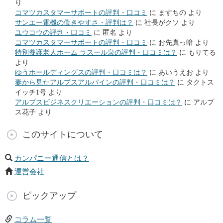
り
コマツカスタマーサポートの評判・口コミ
に
ますちの
より
サンエー電機の働きやすさ・評判は？
に
社長がクソ
より
ユウコウの評判・口コミ
に
匿名
より
コマツカスタマーサポートの評判・口コミ
に
お先真っ暗
より
特別養護老人ホーム ラスール泉の評判・口コミは？
に
もりてる
より
ゆうホールディングスの評判・口コミは？
に
あいうえお
より
妻から見たアルプスアルパインの評判・口コミは？
に
タクトス
イッチ1号
より
アルプスビジネスクリエーションの評判・口コミは？
に
アルプ
ス花子
より
このサイトについて
カンパニー通信とは？
運営会社
ピックアップ
コラム一覧