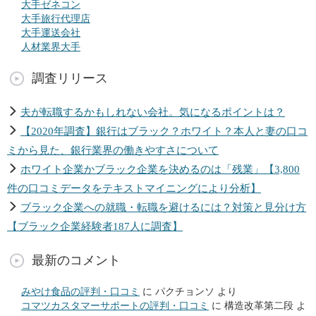
大手ゼネコン
大手旅行代理店
大手運送会社
人材業界大手
調査リリース
夫が転職するかもしれない会社。気になるポイントは？
【2020年調査】銀行はブラック？ホワイト？本人と妻の口コ
ミから見た、銀行業界の働きやすさについて
ホワイト企業かブラック企業を決めるのは「残業」【3,800
件の口コミデータをテキストマイニングにより分析】
ブラック企業への就職・転職を避けるには？対策と見分け方
【ブラック企業経験者187人に調査】
最新のコメント
みやけ食品の評判・口コミ
に
パクチョンソ
より
コマツカスタマーサポートの評判・口コミ
に
構造改革第二段
よ