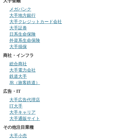
大手金融
メガバンク
大手地方銀行
大手クレジットカード会社
大手証券
日系生命保険
外資系生命保険
大手損保
商社・インフラ
総合商社
大手電力会社
鉄道大手
JR（旅客鉄道）
広告・IT
大手広告代理店
IT大手
大手キャリア
大手通販サイト
その他注目業種
大手小売