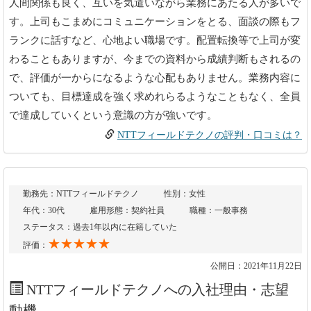
人間関係も良く、互いを気遣いながら業務にあたる人が多いで
す。上司もこまめにコミュニケーションをとる、面談の際もフ
ランクに話すなど、心地よい職場です。配置転換等で上司が変
わることもありますが、今までの資料から成績判断もされるの
で、評価が一からになるような心配もありません。業務内容に
ついても、目標達成を強く求めれらるようなこともなく、全員
で達成していくという意識の方が強いです。
NTTフィールドテクノの評判・口コミは？
勤務先：NTTフィールドテクノ
性別：女性
年代：30代
雇用形態：契約社員
職種：一般事務
ステータス：過去1年以内に在籍していた
★★★★★
評価：
公開日：2021年11月22日
NTTフィールドテクノへの入社理由・志望
動機