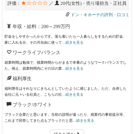
★☆☆☆☆
評価：
／
20代(女性)・売り場担当・正社員
ドン・キホーテの評判・口コミ
年収・給料：200～299万円
貯金をしやすかったからです。落ち着いたら一人暮らしをするための貯金、
家に入れる分、その月自由に使って…
続きを見る
ワークライフバランス
就業時間は勉強で、残業時間からがまるで本番のようなワークバランスでし
た。例え、就業時間内にその日の業…
続きを見る
福利厚生
福利厚生はそれなりにきちんとしていたように感じました。ただ、合併した
会社に元々いる社員と、こちらの社…
続きを見る
ブラック/ホワイト
ブラック企業だと思います。当初の説明が違ったり、残業代の事前提示等、
これまで回答してきた点もブラックだと思…
続きを見る