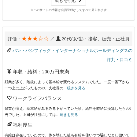
続きを読む
※このサイトの情報は会員登録なしですべて見られます
★★★☆☆
評価：
／
20代(女性)・接客、販売・正社員
パン・パシフィック・インターナショナルホールディングスの
評判・口コミ
年収・給料：200万円未満
残業が多く、階級によって基本給が変わるシステムでした。一度一番下から
一つ上に上がったものの、支社長の…
続きを見る
ワークライフバランス
残業が増え、基本給がみるみる下がっていた頃、給料を時給に換算したら700
円でした。上司が社歴にしては…
続きを見る
福利厚生
有給は存在していたので、体を壊した後も有給を使いつつ騙しだまし働いて