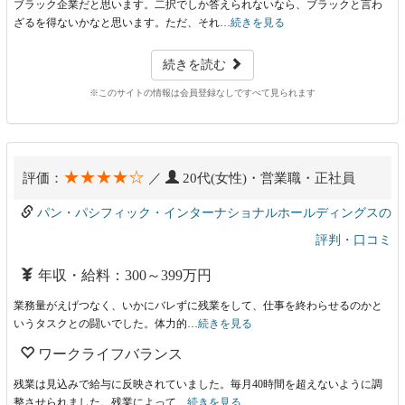
ブラック企業だと思います。二択でしか答えられないなら、ブラックと言わ
ざるを得ないかなと思います。ただ、それ…
続きを見る
続きを読む
※このサイトの情報は会員登録なしですべて見られます
★★★★☆
評価：
／
20代(女性)・営業職・正社員
パン・パシフィック・インターナショナルホールディングスの
評判・口コミ
年収・給料：300～399万円
業務量がえげつなく、いかにバレずに残業をして、仕事を終わらせるのかと
いうタスクとの闘いでした。体力的…
続きを見る
ワークライフバランス
残業は見込みで給与に反映されていました。毎月40時間を超えないように調
整させられました。残業によって…
続きを見る