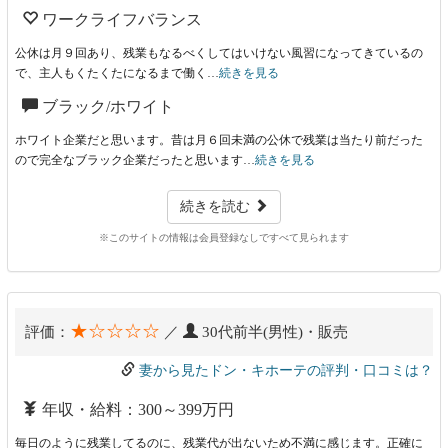
ワークライフバランス
公休は月９回あり、残業もなるべくしてはいけない風習になってきているの
で、主人もくたくたになるまで働く…
続きを見る
ブラック/ホワイト
ホワイト企業だと思います。昔は月６回未満の公休で残業は当たり前だった
ので完全なブラック企業だったと思います…
続きを見る
続きを読む
※このサイトの情報は会員登録なしですべて見られます
★☆☆☆☆
評価：
／
30代前半(男性)・販売
妻から見たドン・キホーテの評判・口コミは？
年収・給料：300～399万円
毎日のように残業してるのに、残業代が出ないため不満に感じます。正確に