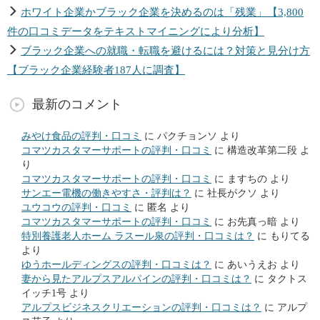
ホワイト企業かブラック企業を決めるのは「残業」【3,800
件の口コミデータをテキストマイニングにより分析】
ブラック企業への就職・転職を避けるには？対策と見分け方
【ブラック企業経験者187人に調査】
最新のコメント
みやけ食品の評判・口コミ
に
パクチョンソ
より
コマツカスタマーサポートの評判・口コミ
に
構造改革第二段
よ
り
コマツカスタマーサポートの評判・口コミ
に
ますちの
より
サンエー電機の働きやすさ・評判は？
に
社長がクソ
より
ユウコウの評判・口コミ
に
匿名
より
コマツカスタマーサポートの評判・口コミ
に
お先真っ暗
より
特別養護老人ホーム ラスール泉の評判・口コミは？
に
もりてる
より
ゆうホールディングスの評判・口コミは？
に
あいうえお
より
妻から見たアルプスアルパインの評判・口コミは？
に
タクトス
イッチ1号
より
アルプスビジネスクリエーションの評判・口コミは？
に
アルプ