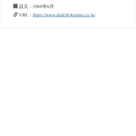
設立：1960年6月
URL：
https://www.daiichi-koutsu.co.jp/