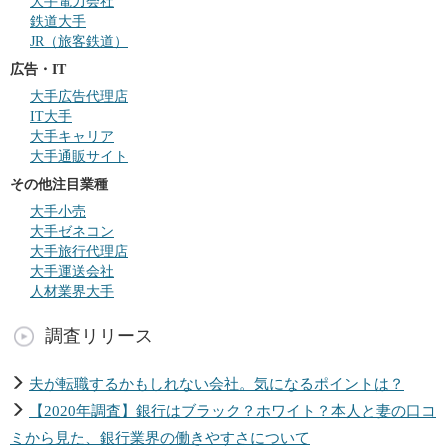
大手電力会社
鉄道大手
JR（旅客鉄道）
広告・IT
大手広告代理店
IT大手
大手キャリア
大手通販サイト
その他注目業種
大手小売
大手ゼネコン
大手旅行代理店
大手運送会社
人材業界大手
調査リリース
夫が転職するかもしれない会社。気になるポイントは？
【2020年調査】銀行はブラック？ホワイト？本人と妻の口コ
ミから見た、銀行業界の働きやすさについて