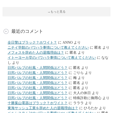
→もっと見る
最近のコメント
全日警はブラック？ホワイト？
に
ANNO
より
ニチイ学館のパワハラ事情について教えてください
に
匿名
より
メフォスを辞めた人の退職理由は？
に
匿名
より
イトーヨーカ堂のパワハラ事情について教えてください
に
なな
し
より
日邦バルブの社風・人間関係はどう？
に
匿名
より
日邦バルブの社風・人間関係はどう？
に
ごりら
より
日邦バルブの社風・人間関係はどう？
に
梅
より
日邦バルブの社風・人間関係はどう？
に
匿名
より
日邦バルブの社風・人間関係はどう？
に
匿名
より
日邦バルブの社風・人間関係はどう？
に
大人の休日
より
日邦バルブの社風・人間関係はどう？
に
特殊詐欺に御用心
より
十勝葉山電器はブラック？ホワイト？
に
ラララ
より
東海サッシュ工業を辞めた人の退職理由は？
に
ひろたか
より