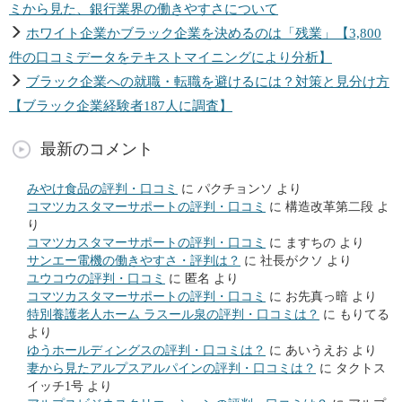
ミから見た、銀行業界の働きやすさについて
ホワイト企業かブラック企業を決めるのは「残業」【3,800
件の口コミデータをテキストマイニングにより分析】
ブラック企業への就職・転職を避けるには？対策と見分け方
【ブラック企業経験者187人に調査】
最新のコメント
みやけ食品の評判・口コミ
に
パクチョンソ
より
コマツカスタマーサポートの評判・口コミ
に
構造改革第二段
よ
り
コマツカスタマーサポートの評判・口コミ
に
ますちの
より
サンエー電機の働きやすさ・評判は？
に
社長がクソ
より
ユウコウの評判・口コミ
に
匿名
より
コマツカスタマーサポートの評判・口コミ
に
お先真っ暗
より
特別養護老人ホーム ラスール泉の評判・口コミは？
に
もりてる
より
ゆうホールディングスの評判・口コミは？
に
あいうえお
より
妻から見たアルプスアルパインの評判・口コミは？
に
タクトス
イッチ1号
より