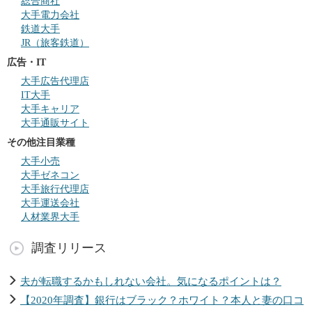
総合商社
大手電力会社
鉄道大手
JR（旅客鉄道）
広告・IT
大手広告代理店
IT大手
大手キャリア
大手通販サイト
その他注目業種
大手小売
大手ゼネコン
大手旅行代理店
大手運送会社
人材業界大手
調査リリース
夫が転職するかもしれない会社。気になるポイントは？
【2020年調査】銀行はブラック？ホワイト？本人と妻の口コ