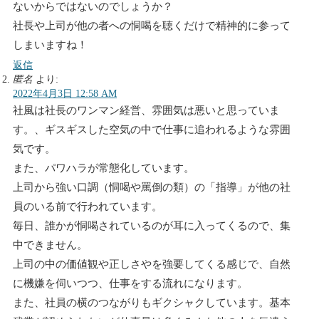
ないからではないのでしょうか？
社長や上司が他の者への恫喝を聴くだけで精神的に参って
しまいますね！
返信
匿名
より:
2022年4月3日 12:58 AM
社風は社長のワンマン経営、雰囲気は悪いと思っていま
す。、ギスギスした空気の中で仕事に追われるような雰囲
気です。
また、パワハラが常態化しています。
上司から強い口調（恫喝や罵倒の類）の「指導」が他の社
員のいる前で行われています。
毎日、誰かが恫喝されているのが耳に入ってくるので、集
中できません。
上司の中の価値観や正しさやを強要してくる感じで、自然
に機嫌を伺いつつ、仕事をする流れになります。
また、社員の横のつながりもギクシャクしています。基本