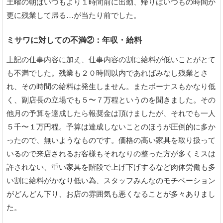
土曜の朝はいつもより１時間前に出勤、帰りはいつもの時間か
更に残業して帰る…が当たり前でした。
ミサワに対しての不満②：年収・給料
上記の仕事内容に加え、仕事内容の割に給料が低いことがとて
も不満でした。残業も２０時間以内であればみなし残業とさ
れ、その時間の給料は発生しません。またボーナスもかなり低
く、副店長の立場でも５〜７万程というのを聞きました。その
他月の予算を達成したら報奨金は頂けましたが、それでも一人
５千〜１万円程。予算は達成しないことのほうが圧倒的に多か
ったので、無いようなものです。価格の高い家具を取り扱って
いるので来店されるお客様もそれなりの整った方が多くミスは
許されない、重い家具を階段で上げ下げするなど肉体労働も多
い割に給料がかなり低い為、スタッフみんなのモチベーション
がどんどん下り、お店の雰囲気も悪くなることが多々ありまし
た。