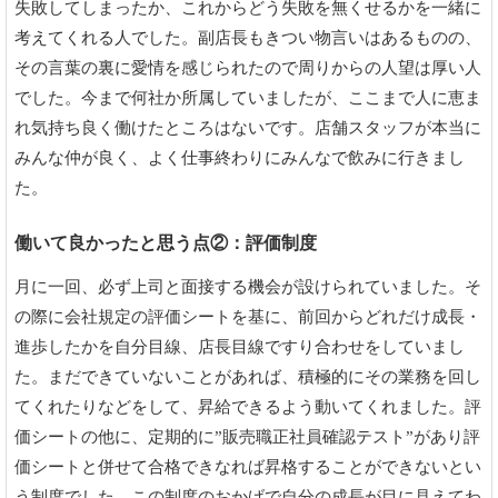
失敗してしまったか、これからどう失敗を無くせるかを一緒に
考えてくれる人でした。副店長もきつい物言いはあるものの、
その言葉の裏に愛情を感じられたので周りからの人望は厚い人
でした。今まで何社か所属していましたが、ここまで人に恵ま
れ気持ち良く働けたところはないです。店舗スタッフが本当に
みんな仲が良く、よく仕事終わりにみんなで飲みに行きまし
た。
働いて良かったと思う点②：評価制度
月に一回、必ず上司と面接する機会が設けられていました。そ
の際に会社規定の評価シートを基に、前回からどれだけ成長・
進歩したかを自分目線、店長目線ですり合わせをしていまし
た。まだできていないことがあれば、積極的にその業務を回し
てくれたりなどをして、昇給できるよう動いてくれました。評
価シートの他に、定期的に”販売職正社員確認テスト”があり評
価シートと併せて合格できなれば昇格することができないとい
う制度でした。この制度のおかげで自分の成長が目に見えてわ