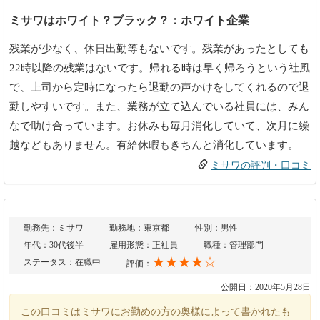
ミサワはホワイト？ブラック？：ホワイト企業
残業が少なく、休日出勤等もないです。残業があったとしても
22時以降の残業はないです。帰れる時は早く帰ろうという社風
で、上司から定時になったら退勤の声かけをしてくれるので退
勤しやすいです。また、業務が立て込んでいる社員には、みん
なで助け合っています。お休みも毎月消化していて、次月に繰
越などもありません。有給休暇もきちんと消化しています。
ミサワの評判・口コミ
勤務先：ミサワ
勤務地：東京都
性別：男性
年代：30代後半
雇用形態：正社員
職種：管理部門
★★★★☆
ステータス：在職中
評価：
公開日：2020年5月28日
この口コミはミサワにお勤めの方の奥様によって書かれたも