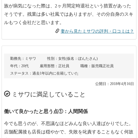
族が病気になった際は、2ヶ月間定時退社という措置があった
そうです。残業は多い社風ではありますが、その分自身のスキ
ルもつく会社だと思います。
妻から見たミサワの評判・口コミは？
勤務先：ミサワ
性別：女性(仮名：ぼんたさん)
年代：20代
雇用形態：正社員
職種：販売職正社員
ステータス：過去1年以内に在籍していた
公開日：2018年4月16日
ミサワに満足していること
働いて良かったと思う点①：人間関係
今でも思うのが、不思議なほどみんな良い人達ばかりでした。
店舗配属後も店長は穏やかで、失敗を叱責することもなく何故