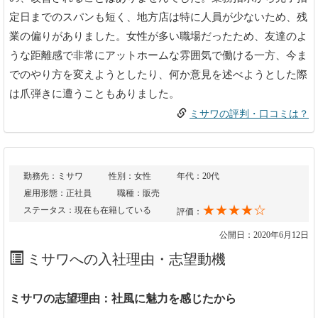
定日までのスパンも短く、地方店は特に人員が少ないため、残
業の偏りがありました。女性が多い職場だったため、友達のよ
うな距離感で非常にアットホームな雰囲気で働ける一方、今ま
でのやり方を変えようとしたり、何か意見を述べようとした際
は爪弾きに遭うこともありました。
ミサワの評判・口コミは？
勤務先：ミサワ
性別：女性
年代：20代
雇用形態：正社員
職種：販売
★★★★☆
ステータス：現在も在籍している
評価：
公開日：2020年6月12日
ミサワへの入社理由・志望動機
ミサワの志望理由：社風に魅力を感じたから