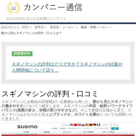
会社の評判が見られる転職口コミサイト
会社の口コミ・評判
業界別
製造業・メーカー
機械・電機メーカー
妻から見たスギノマシンの評判・口コミは？
回答受付中
スギノマシンの評判はどうですか？スギノマシンの社風や
人間関係について語り…
スギノマシンの評判・口コミ
スギノマシンにお勤めの旦那様がいる奥様から伺った、
妻から見たスギノマシン
の働きやすさ
についてご紹介します。スギノマシンの
年収・給料
や
ワークライフ
バランス(残業の多さ、休暇の取りやすさなど)
、そして奥様の立場から見て、ス
ギノマシンはどちらかと言えば
ブラックか、ホワイト企業か
についても回答いた
だきました。