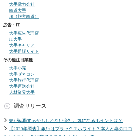
大手電力会社
鉄道大手
JR（旅客鉄道）
広告・IT
大手広告代理店
IT大手
大手キャリア
大手通販サイト
その他注目業種
大手小売
大手ゼネコン
大手旅行代理店
大手運送会社
人材業界大手
調査リリース
夫が転職するかもしれない会社。気になるポイントは？
【2020年調査】銀行はブラック？ホワイト？本人と妻の口コ