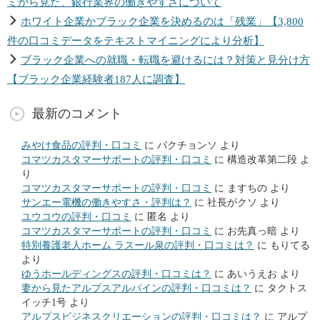
ミから見た、銀行業界の働きやすさについて
ホワイト企業かブラック企業を決めるのは「残業」【3,800
件の口コミデータをテキストマイニングにより分析】
ブラック企業への就職・転職を避けるには？対策と見分け方
【ブラック企業経験者187人に調査】
最新のコメント
みやけ食品の評判・口コミ
に
パクチョンソ
より
コマツカスタマーサポートの評判・口コミ
に
構造改革第二段
よ
り
コマツカスタマーサポートの評判・口コミ
に
ますちの
より
サンエー電機の働きやすさ・評判は？
に
社長がクソ
より
ユウコウの評判・口コミ
に
匿名
より
コマツカスタマーサポートの評判・口コミ
に
お先真っ暗
より
特別養護老人ホーム ラスール泉の評判・口コミは？
に
もりてる
より
ゆうホールディングスの評判・口コミは？
に
あいうえお
より
妻から見たアルプスアルパインの評判・口コミは？
に
タクトス
イッチ1号
より
アルプスビジネスクリエーションの評判・口コミは？
に
アルプ