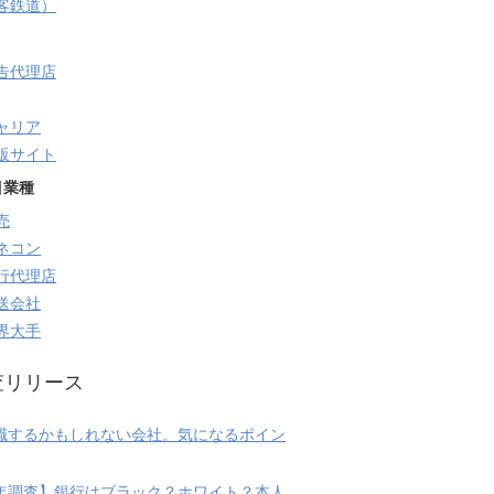
旅客鉄道）
告代理店
ャリア
販サイト
目業種
売
ネコン
行代理店
送会社
界大手
査リリース
職するかもしれない会社。気になるポイン
20年調査】銀行はブラック？ホワイト？本人