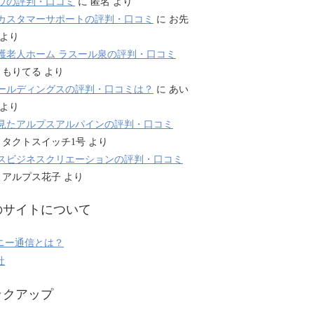
ウの評判・口コミ
に
匿名
より
カスタマーサポートの評判・口コミ
に
お先
より
護老人ホーム ラスール泉の評判・口コミ
に
もりてる
より
ールディングスの評判・口コミは？
に
あい
より
見たアルプスアルパインの評判・口コミ
に
タクトスイッチ1号
より
スビジネスクリエーションの評判・口コミ
に
アルプス花子
より
のサイトについて
ニー通信とは？
社
ックアップ