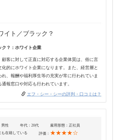
ワイト／ブラック？
ック？：ホワイト企業
、顧客に対して正直に対応する企業体質は、俗に言
文化的にホワイト企業になります。また、経営層と
われ、報酬や福利厚生等の充実が常に行われていま
る通報窓口や対応も行われています。
エフ・シー・シーの評判・口コミは？
：男性
年代：20代
雇用形態：正社員
★★★★☆
在も在籍している
評価：