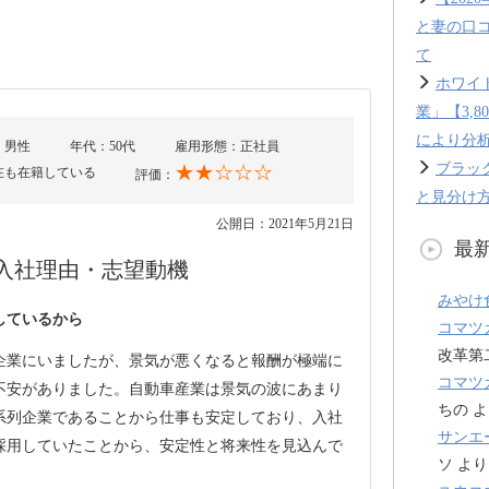
と妻の口
て
ホワイ
業」【3,
により分
：男性
年代：50代
雇用形態：正社員
ブラッ
★★☆☆☆
在も在籍している
評価：
と見分け方
公開日：2021年5月21日
最
入社理由・志望動機
みやけ
しているから
コマツ
改革第
企業にいましたが、景気が悪くなると報酬が極端に
コマツ
不安がありました。自動車産業は景気の波にあまり
ちの
よ
系列企業であることから仕事も安定しており、入社
サンエ
採用していたことから、安定性と将来性を見込んで
ソ
より