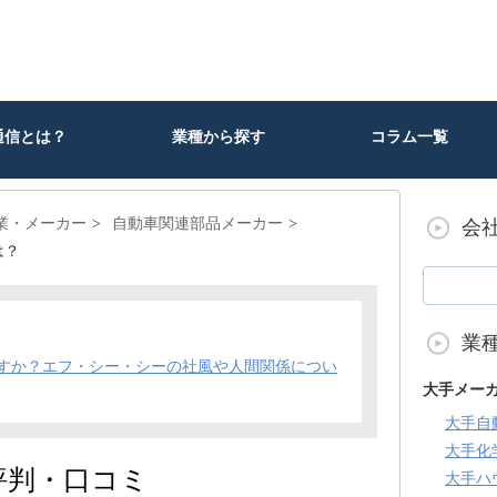
通信とは？
業種から探す
コラム一覧
業・メーカー
自動車関連部品メーカー
会
は？
業
すか？エフ・シー・シーの社風や人間関係につい
大手メー
大手自
大手化
評判・口コミ
大手ハ