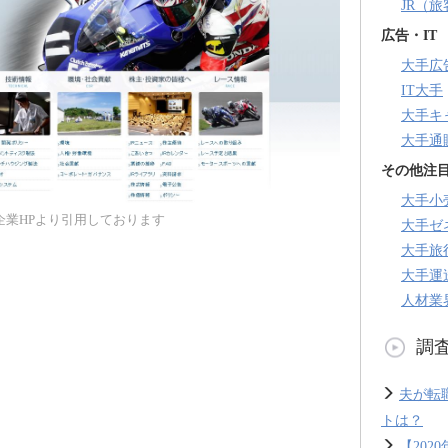
JR（
広告・IT
大手広
IT大手
大手キ
大手通
その他注
大手小
企業HPより引用しております
大手ゼ
大手旅
大手運
人材業
調
夫が転
トは？
【20