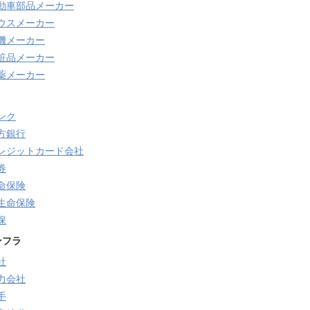
動車部品メーカー
ウスメーカー
機メーカー
粧品メーカー
薬メーカー
ンク
方銀行
レジットカード会社
券
命保険
生命保険
保
ンフラ
社
力会社
手