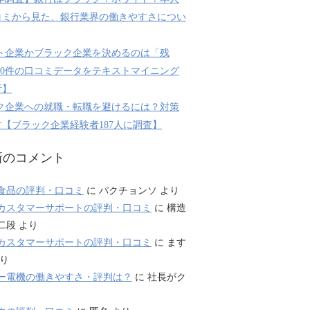
コミから見た、銀行業界の働きやすさについ
ト企業かブラック企業を決めるのは「残
800件の口コミデータをテキストマイニング
析】
ク企業への就職・転職を避けるには？対策
【ブラック企業経験者187人に調査】
新のコメント
食品の評判・口コミ
に
パクチョンソ
より
カスタマーサポートの評判・口コミ
に
構造
二段
より
カスタマーサポートの評判・口コミ
に
ます
り
ー電機の働きやすさ・評判は？
に
社長がク