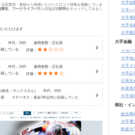
大手自
・元従業員・奥様から投稿いただいた口コミ情報を掲載していま
利厚生、ワークライフバランスなどの評判
をチェックしてみまし
大手ハ
大手電
大手化
覧いただけます
大手製
大手金融
性
年代：50代
雇用形態：正社員
★★☆☆☆
在籍している
評価：
メガバ
大手地
大手ク
性
年代：20代
雇用形態：正社員
★★★★☆
在籍している
大手証
評価：
日系生
外資系
(仮名：サンクスさん)
年代：30代
大手損
ス係
ステータス：過去3年以内に在籍していた
商社・イ
総合商
大手電
鉄道大