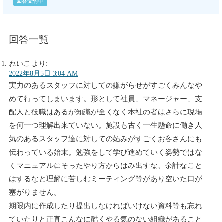
回答受付中
回答一覧
れいこ
より:
2022年8月5日 3:04 AM
実力のあるスタッフに対しての嫌がらせがすごくみんなや
めて行ってしまいます。形として社員、マネージャー、支
配人と役職はあるが知識が全くなく本社の者はさらに現場
を何一つ理解出来ていない。施設も古く一生懸命に働き人
気のあるスタッフ達に対しての妬みがすごくお客さんにも
伝わっている始末。勉強をして学び進めていく姿勢ではな
くマニュアルにそったやり方からはみ出すな、余計なこと
はするなと理解に苦しむミーティング等があり空いた口が
塞がりません。
期限内に作成したり提出しなければいけない資料等も忘れ
ていたりと正直こんなに酷くやる気のない組織があること