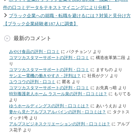
件の口コミデータをテキストマイニングにより分析】
ブラック企業への就職・転職を避けるには？対策と見分け方
【ブラック企業経験者187人に調査】
最新のコメント
みやけ食品の評判・口コミ
に
パクチョンソ
より
コマツカスタマーサポートの評判・口コミ
に
構造改革第二段
よ
り
コマツカスタマーサポートの評判・口コミ
に
ますちの
より
サンエー電機の働きやすさ・評判は？
に
社長がクソ
より
ユウコウの評判・口コミ
に
匿名
より
コマツカスタマーサポートの評判・口コミ
に
お先真っ暗
より
特別養護老人ホーム ラスール泉の評判・口コミは？
に
もりてる
より
ゆうホールディングスの評判・口コミは？
に
あいうえお
より
妻から見たアルプスアルパインの評判・口コミは？
に
タクトス
イッチ1号
より
アルプスビジネスクリエーションの評判・口コミは？
に
アルプ
ス花子
より