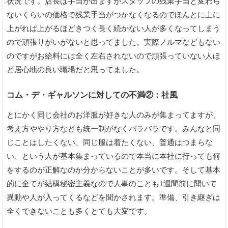
状況です。店長は手当が出ますがスタッフの残業手当と変わら
ないくらいの価格で残業手当がつかなくなるのでほんとに上に
上がれば上がるほどきつく長く続かない人が多くなってしまう
ので頑張りがいがないと思ってました。実際ノルマなどもない
のですがお給料には全く左右されないので頑張っていない人ほ
ど居心地の良い職場だと思ってました。
コム・デ・ギャルソンに対しての不満②：社風
とにかく同じ会社のお洋服が好きな人のみが集まってますが、
考え方ややり方なども統一制がなくバラバラです。みんなと同
じことはしたくない、同じ服は着たくない、普通はつまらな
い、という人が基本集まっているので本当に本社に行っても何
をするのが正解なのか分からないことが多いです。そして基本
的に全てが結構秘密主義なので人事のことも1週間前に聞いて
異動や人が入ってくるなどを聞かされます。準備、引き継ぎは
全くできないことも多くとても大変です。