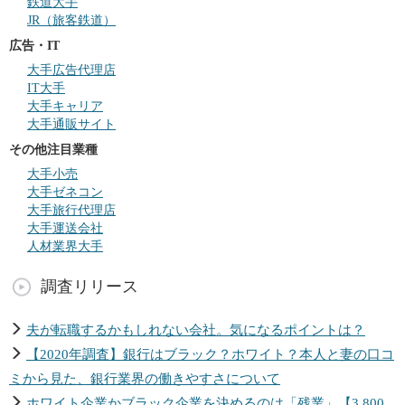
鉄道大手
JR（旅客鉄道）
広告・IT
大手広告代理店
IT大手
大手キャリア
大手通販サイト
その他注目業種
大手小売
大手ゼネコン
大手旅行代理店
大手運送会社
人材業界大手
調査リリース
夫が転職するかもしれない会社。気になるポイントは？
【2020年調査】銀行はブラック？ホワイト？本人と妻の口コ
ミから見た、銀行業界の働きやすさについて
ホワイト企業かブラック企業を決めるのは「残業」【3,800