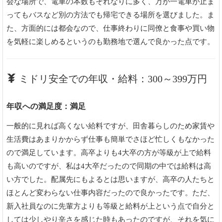
会な場所で、電車の本数もそれなりに多く、万が一電車が止ま
ってもバスなど別の方法でも帰宅できる場所を選びました。ま
た、方面的には都会なので、仕事終わりに同僚と食事や買い物
を気軽に楽しめるというのも勤務地で選んで良かった点です。
ミドリ安全での年収・給料：300～399万円
年収への満足度：満足
一般的に見れば高くない給料ですが、田舎暮らしのため家賃や
生活費はあまりかからず仕事も簡単でさほど忙しくもなかった
ので満足しています。高卒よりも4大卒の方が等級が上で給料
も高いのですが、私は4大卒だったので同期の中では給料は高
い方でした。配属先にもよるとは思いますが、高卒の人たちと
ほとんど変わらない仕事内容だったので良かったです。ただ、
新入社員なのに先輩方よりも等級と給料が上という点で自分と
しては少しやり辛さを感じた時もあったのですが、それを気に