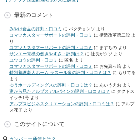
最新のコメント
みやけ食品の評判・口コミ
に
パクチョンソ
より
コマツカスタマーサポートの評判・口コミ
に
構造改革第二段
よ
り
コマツカスタマーサポートの評判・口コミ
に
ますちの
より
サンエー電機の働きやすさ・評判は？
に
社長がクソ
より
ユウコウの評判・口コミ
に
匿名
より
コマツカスタマーサポートの評判・口コミ
に
お先真っ暗
より
特別養護老人ホーム ラスール泉の評判・口コミは？
に
もりてる
より
ゆうホールディングスの評判・口コミは？
に
あいうえお
より
妻から見たアルプスアルパインの評判・口コミは？
に
タクトス
イッチ1号
より
アルプスビジネスクリエーションの評判・口コミは？
に
アルプ
ス花子
より
このサイトについて
カンパニー通信とは？