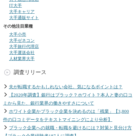
IT大手
大手キャリア
大手通販サイト
その他注目業種
大手小売
大手ゼネコン
大手旅行代理店
大手運送会社
人材業界大手
調査リリース
夫が転職するかもしれない会社。気になるポイントは？
【2020年調査】銀行はブラック？ホワイト？本人と妻の口コ
ミから見た、銀行業界の働きやすさについて
ホワイト企業かブラック企業を決めるのは「残業」【3,800
件の口コミデータをテキストマイニングにより分析】
ブラック企業への就職・転職を避けるには？対策と見分け方
【ブラック企業経験者187人に調査】