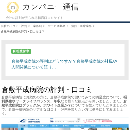
会社の評判が見られる転職口コミサイト
会社の口コミ・評判
業界別
サービス業界
病院・医療業界
倉敷平成病院の評判・口コミは？
回答受付中
倉敷平成病院の評判はどうですか？倉敷平成病院の社風や
人間関係について語り…
倉敷平成病院の評判・口コミ
倉敷平成病院にお勤めの方に、倉敷平成病院で働いてみての満足度について、
福
利厚生やワークライフバランス、年収
など様々な観点から伺いました。また、
倉
敷平成病院はブラックか、ホワイト企業か？
についても教えていただきましたの
で、倉敷平成病院のリアルな口コミ・評判を知りたい方は参考にしてみましょ
う。