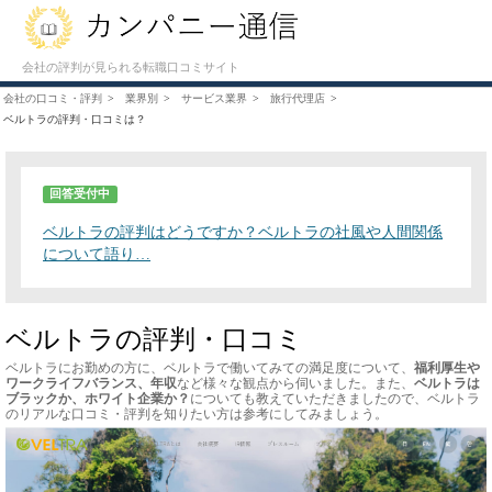
会社の評判が見られる転職口コミサイト
会社の口コミ・評判
業界別
サービス業界
旅行代理店
ベルトラの評判・口コミは？
回答受付中
ベルトラの評判はどうですか？ベルトラの社風や人間関係
について語り…
ベルトラの評判・口コミ
ベルトラにお勤めの方に、ベルトラで働いてみての満足度について、
福利厚生や
ワークライフバランス、年収
など様々な観点から伺いました。また、
ベルトラは
ブラックか、ホワイト企業か？
についても教えていただきましたので、ベルトラ
のリアルな口コミ・評判を知りたい方は参考にしてみましょう。