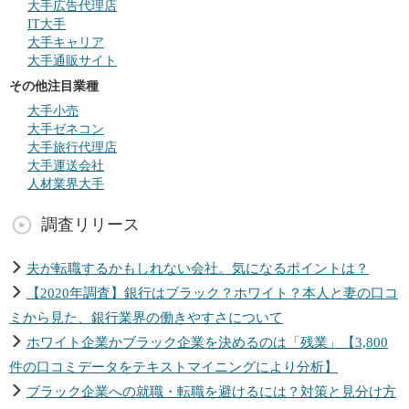
大手広告代理店
IT大手
大手キャリア
大手通販サイト
その他注目業種
大手小売
大手ゼネコン
大手旅行代理店
大手運送会社
人材業界大手
調査リリース
夫が転職するかもしれない会社。気になるポイントは？
【2020年調査】銀行はブラック？ホワイト？本人と妻の口コ
ミから見た、銀行業界の働きやすさについて
ホワイト企業かブラック企業を決めるのは「残業」【3,800
件の口コミデータをテキストマイニングにより分析】
ブラック企業への就職・転職を避けるには？対策と見分け方