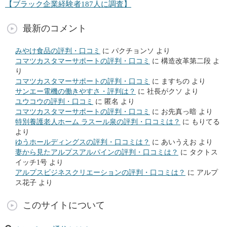
【ブラック企業経験者187人に調査】
最新のコメント
みやけ食品の評判・口コミ
に
パクチョンソ
より
コマツカスタマーサポートの評判・口コミ
に
構造改革第二段
よ
り
コマツカスタマーサポートの評判・口コミ
に
ますちの
より
サンエー電機の働きやすさ・評判は？
に
社長がクソ
より
ユウコウの評判・口コミ
に
匿名
より
コマツカスタマーサポートの評判・口コミ
に
お先真っ暗
より
特別養護老人ホーム ラスール泉の評判・口コミは？
に
もりてる
より
ゆうホールディングスの評判・口コミは？
に
あいうえお
より
妻から見たアルプスアルパインの評判・口コミは？
に
タクトス
イッチ1号
より
アルプスビジネスクリエーションの評判・口コミは？
に
アルプ
ス花子
より
このサイトについて