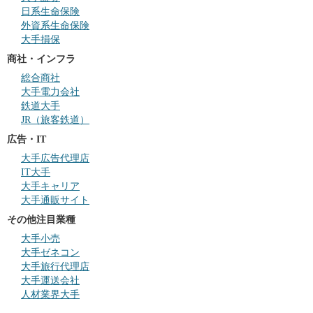
日系生命保険
外資系生命保険
大手損保
商社・インフラ
総合商社
大手電力会社
鉄道大手
JR（旅客鉄道）
広告・IT
大手広告代理店
IT大手
大手キャリア
大手通販サイト
その他注目業種
大手小売
大手ゼネコン
大手旅行代理店
大手運送会社
人材業界大手