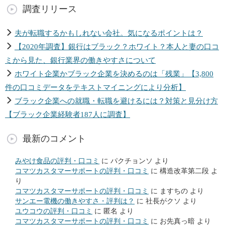
調査リリース
夫が転職するかもしれない会社。気になるポイントは？
【2020年調査】銀行はブラック？ホワイト？本人と妻の口コ
ミから見た、銀行業界の働きやすさについて
ホワイト企業かブラック企業を決めるのは「残業」【3,800
件の口コミデータをテキストマイニングにより分析】
ブラック企業への就職・転職を避けるには？対策と見分け方
【ブラック企業経験者187人に調査】
最新のコメント
みやけ食品の評判・口コミ
に
パクチョンソ
より
コマツカスタマーサポートの評判・口コミ
に
構造改革第二段
よ
り
コマツカスタマーサポートの評判・口コミ
に
ますちの
より
サンエー電機の働きやすさ・評判は？
に
社長がクソ
より
ユウコウの評判・口コミ
に
匿名
より
コマツカスタマーサポートの評判・口コミ
に
お先真っ暗
より