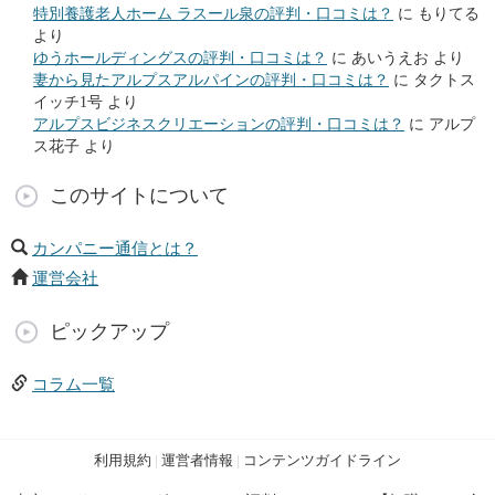
特別養護老人ホーム ラスール泉の評判・口コミは？
に
もりてる
より
ゆうホールディングスの評判・口コミは？
に
あいうえお
より
妻から見たアルプスアルパインの評判・口コミは？
に
タクトス
イッチ1号
より
アルプスビジネスクリエーションの評判・口コミは？
に
アルプ
ス花子
より
このサイトについて
カンパニー通信とは？
運営会社
ピックアップ
コラム一覧
利用規約
|
運営者情報
|
コンテンツガイドライン