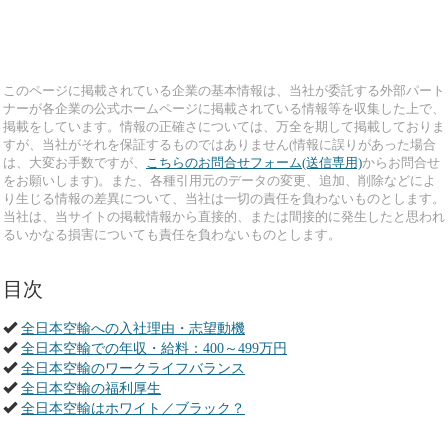
このページに掲載されている企業の基本情報は、当社が委託する外部パート
ナーが各企業の公式ホームページに掲載されている情報等を収集した上で、
掲載をしています。情報の正確さについては、万全を期して掲載しておりま
すが、当社がそれを保証するものではありません(情報に誤りがあった場合
は、大変お手数ですが、
こちらのお問合せフォーム(送信専用)
からお問合せ
をお願いします)。また、各種引用元のデータの変更、追加、削除などによ
り生じる情報の差異について、当社は一切の責任を負わないものとします。
当社は、当サイトの掲載情報から直接的、または間接的に発生したと思われ
るいかなる損害についても責任を負わないものとします。
目次
全日本空輸への入社理由・志望動機
全日本空輸での年収・給料：400～499万円
全日本空輸のワークライフバランス
全日本空輸の福利厚生
全日本空輸はホワイト／ブラック？