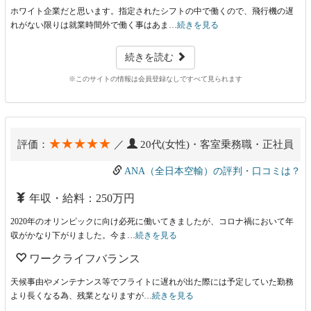
ホワイト企業だと思います。指定されたシフトの中で働くので、飛行機の遅
れがない限りは就業時間外で働く事はあま…
続きを見る
続きを読む
※このサイトの情報は会員登録なしですべて見られます
★★★★★
評価：
／
20代(女性)・客室乗務職・正社員
ANA（全日本空輸）の評判・口コミは？
年収・給料：250万円
2020年のオリンピックに向け必死に働いてきましたが、コロナ禍において年
収がかなり下がりました。今ま…
続きを見る
ワークライフバランス
天候事由やメンテナンス等でフライトに遅れが出た際には予定していた勤務
より長くなる為、残業となりますが…
続きを見る