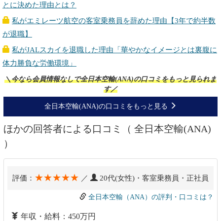
とに決めた理由とは？
私がエミレーツ航空の客室乗務員を辞めた理由【3年で約半数
が退職】
私がJALスカイを退職した理由「華やかなイメージとは裏腹に
体力勝負な労働環境」
＼今なら会員情報なしで全日本空輸(ANA)の口コミをもっと見られま
す／
全日本空輸(ANA)の口コミをもっと見る
ほかの回答者による口コミ（ 全日本空輸(ANA)
）
★★★★★
評価：
／
20代(女性)・客室乗務員・正社員
全日本空輸（ANA）の評判・口コミは？
年収・給料：450万円