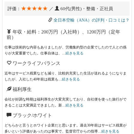
★★★★★
評価：
／
60代(男性)・整備・正社員
全日本空輸（ANA）の評判・口コミは？
年収・給料：200万円（入社時）、1200万円（定年
前）
仕事は技術的な内容もありましたが、労働集約型の企業でしたので人との係
りが大変重要でした。仕事自体は、…
続きを見る
ワークライフバランス
近年はサービス残業なども減り、比較的充実した生活が送れるようになりま
したが、入社した40年前は残業も…
続きを見る
福利厚生
会社が好調な時期は福利厚生が大変充実しており、自社便を使った旅行がで
きることは大変満足できました。新…
続きを見る
ブラック/ホワイト
どちらかと言うとホワイト企業だと思います。過去30年前はサービス残業が
多いという評価があったのは事実で、監督官庁からの指導…
続きを見る