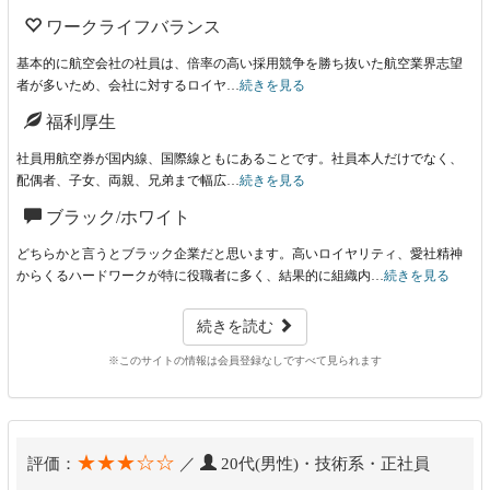
ワークライフバランス
基本的に航空会社の社員は、倍率の高い採用競争を勝ち抜いた航空業界志望
者が多いため、会社に対するロイヤ…
続きを見る
福利厚生
社員用航空券が国内線、国際線ともにあることです。社員本人だけでなく、
配偶者、子女、両親、兄弟まで幅広…
続きを見る
ブラック/ホワイト
どちらかと言うとブラック企業だと思います。高いロイヤリティ、愛社精神
からくるハードワークが特に役職者に多く、結果的に組織内…
続きを見る
続きを読む
※このサイトの情報は会員登録なしですべて見られます
★★★☆☆
評価：
／
20代(男性)・技術系・正社員