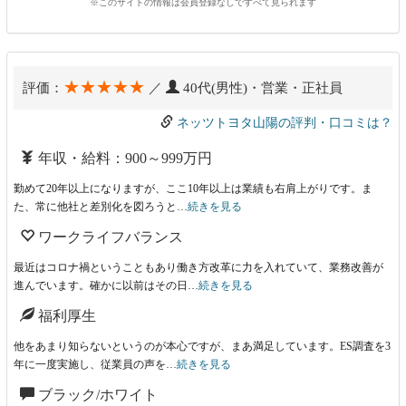
※このサイトの情報は会員登録なしですべて見られます
★★★★★
評価：
／
40代(男性)・営業・正社員
ネッツトヨタ山陽の評判・口コミは？
年収・給料：900～999万円
勤めて20年以上になりますが、ここ10年以上は業績も右肩上がりです。ま
た、常に他社と差別化を図ろうと…
続きを見る
ワークライフバランス
最近はコロナ禍ということもあり働き方改革に力を入れていて、業務改善が
進んでいます。確かに以前はその日…
続きを見る
福利厚生
他をあまり知らないというのが本心ですが、まあ満足しています。ES調査を3
年に一度実施し、従業員の声を…
続きを見る
ブラック/ホワイト