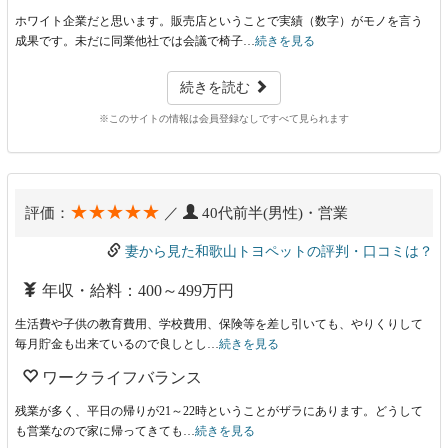
ホワイト企業だと思います。販売店ということで実績（数字）がモノを言う
成果です。未だに同業他社では会議で椅子…
続きを見る
続きを読む
※このサイトの情報は会員登録なしですべて見られます
★★★★★
評価：
／
40代前半(男性)・営業
妻から見た和歌山トヨペットの評判・口コミは？
年収・給料：400～499万円
生活費や子供の教育費用、学校費用、保険等を差し引いても、やりくりして
毎月貯金も出来ているので良しとし…
続きを見る
ワークライフバランス
残業が多く、平日の帰りが21～22時ということがザラにあります。どうして
も営業なので家に帰ってきても…
続きを見る