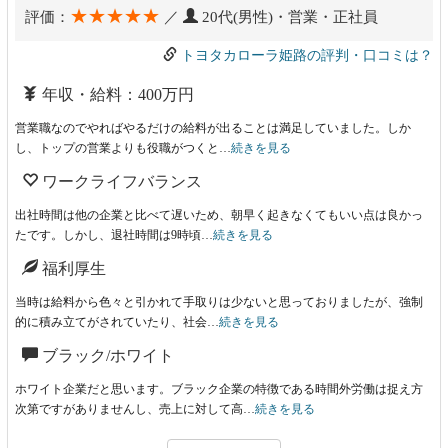
★★★★★
評価：
／
20代(男性)・営業・正社員
トヨタカローラ姫路の評判・口コミは？
年収・給料：400万円
営業職なのでやればやるだけの給料が出ることは満足していました。しか
し、トップの営業よりも役職がつくと…
続きを見る
ワークライフバランス
出社時間は他の企業と比べて遅いため、朝早く起きなくてもいい点は良かっ
たです。しかし、退社時間は9時頃…
続きを見る
福利厚生
当時は給料から色々と引かれて手取りは少ないと思っておりましたが、強制
的に積み立てがされていたり、社会…
続きを見る
ブラック/ホワイト
ホワイト企業だと思います。ブラック企業の特徴である時間外労働は捉え方
次第ですがありませんし、売上に対して高…
続きを見る