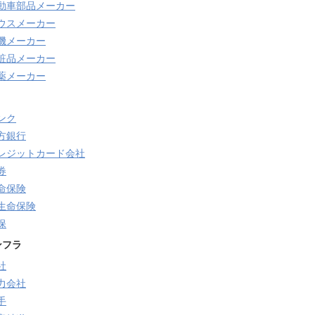
動車部品メーカー
ウスメーカー
機メーカー
粧品メーカー
薬メーカー
ンク
方銀行
レジットカード会社
券
命保険
生命保険
保
ンフラ
社
力会社
手