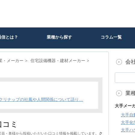
通信とは？
業種から探す
コラム一覧
業・メーカー
住宅設備機器・建材メーカー
会
業
クリナップの社風や人間関係について語り…
大手メー
大手自
口コミ
大手化
大手ハ
業員・奥様から投稿いただいた口コミ情報を掲載しています。
ク