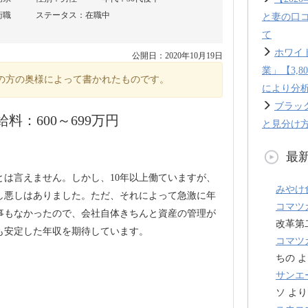
術職
ステータス：在職中
と妻の口
て
ホワイ
公開日：2020年10月19日
業」【3,
の方の奥様によって書かれたものです。
により分
ブラッ
：600～699万円
と見分け方
最
とは言えません。しかし、10年以上働ていますが、
みやけ
し悪しはありました。ただ、それによって急激に年
コマツ
事もなかったので、会社自体きちんと資産の管理が
改革第
も安定した年収を期待しています。
コマツ
ちの
よ
サンエ
ソ
より