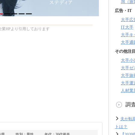
JR（
広告・IT
大手広
IT大手
企業HPより引用しております
大手キ
大手通
その他注
大手小
大手ゼ
大手旅
大手運
人材業
調
夫が転
トは？
【20
島県
性別：男性
年代：30代後半