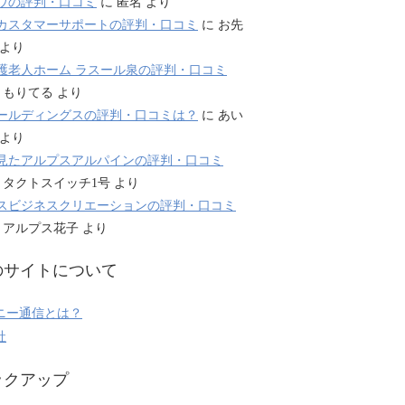
ウの評判・口コミ
に
匿名
より
カスタマーサポートの評判・口コミ
に
お先
より
護老人ホーム ラスール泉の評判・口コミ
に
もりてる
より
ールディングスの評判・口コミは？
に
あい
より
見たアルプスアルパインの評判・口コミ
に
タクトスイッチ1号
より
スビジネスクリエーションの評判・口コミ
に
アルプス花子
より
のサイトについて
ニー通信とは？
社
ックアップ