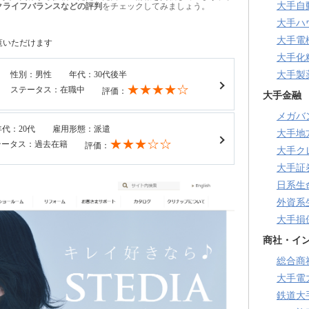
大手自
クライフバランスなどの評判
をチェックしてみましょう。
大手ハ
大手電
覧いただけます
大手化
性別：男性
年代：30代後半
大手製
★★★★☆
ステータス：在職中
評価：
大手金融
メガバ
年代：20代
雇用形態：派遣
大手地
★★★☆☆
テータス：過去在籍
評価：
大手ク
大手証
日系生
外資系
大手損
商社・イ
総合商
大手電
鉄道大