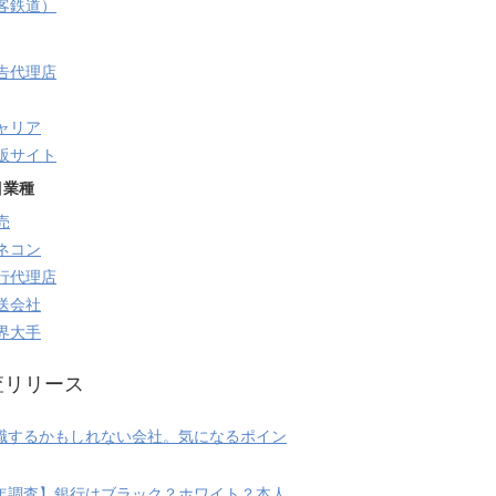
旅客鉄道）
告代理店
ャリア
販サイト
目業種
売
ネコン
行代理店
送会社
界大手
査リリース
職するかもしれない会社。気になるポイン
20年調査】銀行はブラック？ホワイト？本人