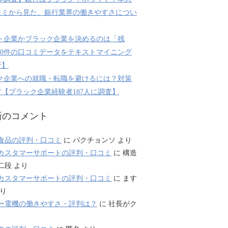
コミから見た、銀行業界の働きやすさについ
ト企業かブラック企業を決めるのは「残
800件の口コミデータをテキストマイニング
析】
ク企業への就職・転職を避けるには？対策
【ブラック企業経験者187人に調査】
新のコメント
食品の評判・口コミ
に
パクチョンソ
より
カスタマーサポートの評判・口コミ
に
構造
二段
より
カスタマーサポートの評判・口コミ
に
ます
り
ー電機の働きやすさ・評判は？
に
社長がク