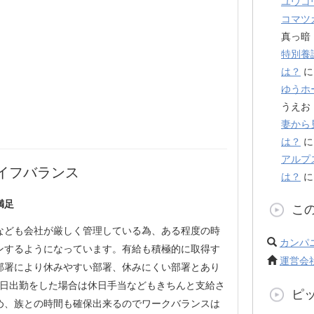
ユウコ
コマツ
真っ暗
特別養
は？
ゆうホ
うえお
妻から
は？
アルプ
イフバランス
は？
満足
こ
なども会社が厳しく管理している為、ある程度の時
カンパ
ンするようになっています。有給も積極的に取得す
運営会
部署により休みやすい部署、休みにくい部署とあり
休日出勤をした場合は休日手当などもきちんと支給さ
ピ
め、族との時間も確保出来るのでワークバランスは