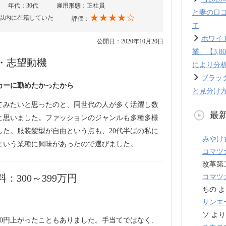
年代：30代
雇用形態：正社員
と妻の口
★★★★☆
年以内に在籍していた
評価：
て
ホワイ
公開日：2020年10月20日
業」【3,
・志望動機
により分
ブラッ
カーに勤めたかったから
と見分け方
てみたいと思ったのと、同世代の人が多く活躍し数
最
と思いました。ファッションのジャンルも多種多様
した。服装髪型が自由という点も、20代半ばの私に
みやけ
という業種に興味があったので選びました。
コマツ
改革第
300～399万円
コマツ
ちの
よ
サンエ
ソ
より
00円上がったこともありました。手当てではなく、