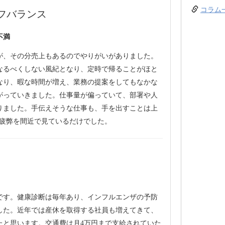
コラム
フバランス
不満
が、その分売上もあるのでやりがいがありました。
なるべくしない風紀となり、定時で帰ることがほと
なり、暇な時間が増え、業務の提案をしてもなかな
がっていきました。仕事量が偏っていて、部署や人
りました。手伝えそうな仕事も、手を出すことは上
の疲弊を間近で見ているだけでした。
です。健康診断は毎年あり、インフルエンザの予防
ました。近年では産休を取得する社員も増えてきて、
たと思います。交通費は月4万円まで支給されていた