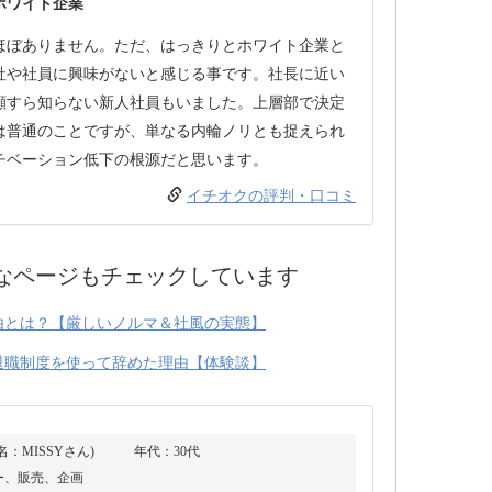
ホワイト企業
ほぼありません。ただ、はっきりとホワイト企業と
社や社員に興味がないと感じる事です。社長に近い
顔すら知らない新人社員もいました。上層部で決定
は普通のことですが、単なる内輪ノリとも捉えられ
チベーション低下の根源だと思います。
イチオクの評判・口コミ
なページもチェックしています
由とは？【厳しいノルマ＆社風の実態】
期退職制度を使って辞めた理由【体験談】
：MISSYさん)
年代：30代
ー、販売、企画