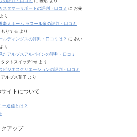
ウの評判・口コミ
に
匿名
より
カスタマーサポートの評判・口コミ
に
お先
より
護老人ホーム ラスール泉の評判・口コミ
に
もりてる
より
ールディングスの評判・口コミは？
に
あい
より
見たアルプスアルパインの評判・口コミ
に
タクトスイッチ1号
より
スビジネスクリエーションの評判・口コミ
に
アルプス花子
より
のサイトについて
ニー通信とは？
社
ックアップ