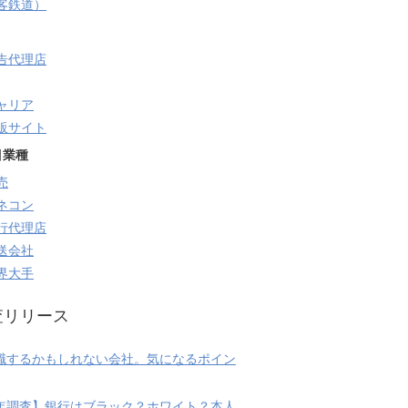
旅客鉄道）
告代理店
ャリア
販サイト
目業種
売
ネコン
行代理店
送会社
界大手
査リリース
職するかもしれない会社。気になるポイン
20年調査】銀行はブラック？ホワイト？本人