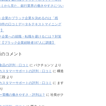
コミから見た、銀行業界の働きやすさについ
ト企業かブラック企業を決めるのは「残
800件の口コミデータをテキストマイニング
析】
ク企業への就職・転職を避けるには？対策
【ブラック企業経験者187人に調査】
新のコメント
食品の評判・口コミ
に
パクチョンソ
より
カスタマーサポートの評判・口コミ
に
構造
二段
より
カスタマーサポートの評判・口コミ
に
ます
り
ー電機の働きやすさ・評判は？
に
社長がク