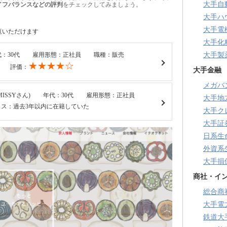
大手自
イフバランスなどの評判
をチェックしてみましょう。
大手ハ
大手電
覧いただけます
大手化
：30代
雇用形態：正社員
職種：販売
大手製
★★★★☆
評価：
大手金融
メガバ
ISSYさん)
年代：30代
雇用形態：正社員
大手地
タス：過去3年以内に在籍していた
大手ク
大手証
日系生
外資系
大手損
商社・イ
総合商
大手電
鉄道大