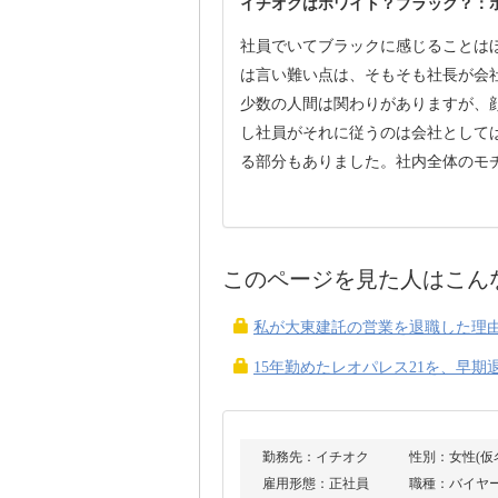
イチオクはホワイト？ブラック？：
社員でいてブラックに感じることは
は言い難い点は、そもそも社長が会
少数の人間は関わりがありますが、
し社員がそれに従うのは会社として
る部分もありました。社内全体のモ
このページを見た人はこん
私が大東建託の営業を退職した理
15年勤めたレオパレス21を、早
勤務先：イチオク
性別：女性(仮名
雇用形態：正社員
職種：バイヤ