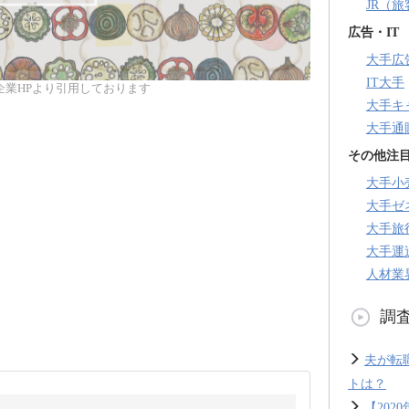
JR（
広告・IT
大手広
IT大手
企業HPより引用しております
大手キ
大手通
その他注
大手小
大手ゼ
大手旅
大手運
人材業
調
夫が転
トは？
【20