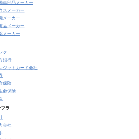
動車部品メーカー
ウスメーカー
機メーカー
粧品メーカー
薬メーカー
ンク
方銀行
レジットカード会社
券
命保険
生命保険
保
ンフラ
社
力会社
手