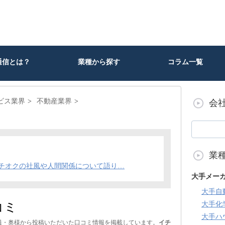
通信とは？
業種から探す
コラム一覧
ビス業界
不動産業界
会
業
チオクの社風や人間関係について語り…
大手メー
大手自
コミ
大手化
大手ハ
員・奥様から投稿いただいた口コミ情報を掲載しています。
イチ