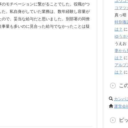
ユウコ
事のモチベーションに繋がることでした。役職がつ
コマツ
した。私自身がしていた業務は、数年経験し容量が
真っ暗
たので、妥当な給与だと思いました。別部署の同僚
特別養
仕事量も多いのに見合った給与でなかったことは疑
は？
ゆうホ
うえお
妻から
は？
アルプ
は？
こ
カンパ
運営会
ピ