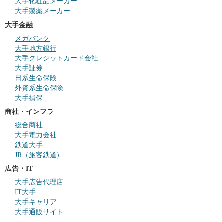
大手化粧品メーカー
大手製薬メーカー
大手金融
メガバンク
大手地方銀行
大手クレジットカード会社
大手証券
日系生命保険
外資系生命保険
大手損保
商社・インフラ
総合商社
大手電力会社
鉄道大手
JR（旅客鉄道）
広告・IT
大手広告代理店
IT大手
大手キャリア
大手通販サイト