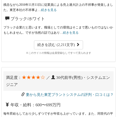
残念ながら2016年11月11日に従業員による売上過大計上の不祥事が発覚しまし
た。東芝本社の不祥事よ…
続きを見る
ブラック/ホワイト
ブラック企業だと思います。職場としての環境はそこまで悪いものではないか
もしれません。ですが当然の話ではあり…
続きを見る
続きを読む (2,211文字)
※このサイトの情報は会員登録なしですべて見られます
★★★★☆
満足度：
／
30代前半(男性)・システムエン
ジニア
妻から見た東芝プラントシステムの評判・口コミは？
年収・給料：600〜699万円
毎年昇給もしており少しずつですが年収も上がっています。また、同世代の平