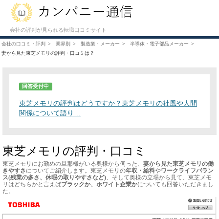
会社の評判が見られる転職口コミサイト
会社の口コミ・評判
業界別
製造業・メーカー
半導体・電子部品メーカー
妻から見た東芝メモリの評判・口コミは？
回答受付中
東芝メモリの評判はどうですか？東芝メモリの社風や人間
関係について語り…
東芝メモリの評判・口コミ
東芝メモリにお勤めの旦那様がいる奥様から伺った、
妻から見た東芝メモリの働
きやすさ
についてご紹介します。東芝メモリの
年収・給料
や
ワークライフバラン
ス(残業の多さ、休暇の取りやすさなど)
、そして奥様の立場から見て、東芝メモ
リはどちらかと言えば
ブラックか、ホワイト企業か
についても回答いただきまし
た。