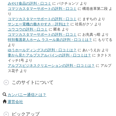
みやけ食品の評判・口コミ
に
パクチョンソ
より
コマツカスタマーサポートの評判・口コミ
に
構造改革第二段
よ
り
コマツカスタマーサポートの評判・口コミ
に
ますちの
より
サンエー電機の働きやすさ・評判は？
に
社長がクソ
より
ユウコウの評判・口コミ
に
匿名
より
コマツカスタマーサポートの評判・口コミ
に
お先真っ暗
より
特別養護老人ホーム ラスール泉の評判・口コミは？
に
もりてる
より
ゆうホールディングスの評判・口コミは？
に
あいうえお
より
妻から見たアルプスアルパインの評判・口コミは？
に
タクトス
イッチ1号
より
アルプスビジネスクリエーションの評判・口コミは？
に
アルプ
ス花子
より
このサイトについて
カンパニー通信とは？
運営会社
ピックアップ