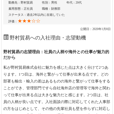
勤務先：野村貿易
性別：男性
年代：20代
雇用形態：正社員
職種：財務部
ステータス：過去2年以内に在籍していた
★★★☆☆
評価：
公開日：2020年1月8日
野村貿易への入社理由・志望動機
野村貿易の志望理由：社員の人柄や海外との仕事が魅力的
だから
私が野村貿易株式会社に魅力を感じた点は大きく分けて2つあ
ります。1つ目は、海外と繋がって仕事が出来る点です。どの
部署も輸出・輸入の差はあるものの海外と繋がって仕事をする
ことができ、管理部門ですら自社海外店の管理等で海外と関わ
って仕事が出来る点は大きな魅力だと感じます。2つ目は、社
員の人柄が良い点です。入社面談の際に対応してくれた人事部
の方をはじめとして、その他の先輩社員も壁を作らずに対応し