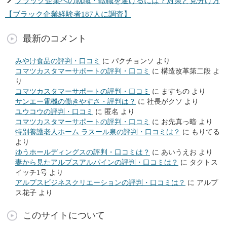
ブラック企業への就職・転職を避けるには？対策と見分け方
【ブラック企業経験者187人に調査】
最新のコメント
みやけ食品の評判・口コミ
に
パクチョンソ
より
コマツカスタマーサポートの評判・口コミ
に
構造改革第二段
よ
り
コマツカスタマーサポートの評判・口コミ
に
ますちの
より
サンエー電機の働きやすさ・評判は？
に
社長がクソ
より
ユウコウの評判・口コミ
に
匿名
より
コマツカスタマーサポートの評判・口コミ
に
お先真っ暗
より
特別養護老人ホーム ラスール泉の評判・口コミは？
に
もりてる
より
ゆうホールディングスの評判・口コミは？
に
あいうえお
より
妻から見たアルプスアルパインの評判・口コミは？
に
タクトス
イッチ1号
より
アルプスビジネスクリエーションの評判・口コミは？
に
アルプ
ス花子
より
このサイトについて