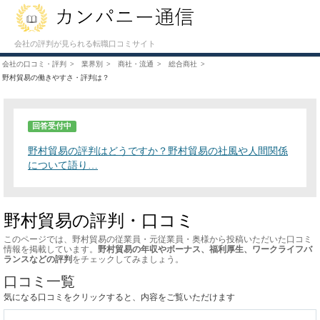
会社の評判が見られる転職口コミサイト
会社の口コミ・評判
業界別
商社・流通
総合商社
野村貿易の働きやすさ・評判は？
回答受付中
野村貿易の評判はどうですか？野村貿易の社風や人間関係
について語り…
野村貿易の評判・口コミ
このページでは、野村貿易の従業員・元従業員・奥様から投稿いただいた口コミ
情報を掲載しています。
野村貿易の年収やボーナス、福利厚生、ワークライフバ
ランスなどの評判
をチェックしてみましょう。
口コミ一覧
気になる口コミをクリックすると、内容をご覧いただけます