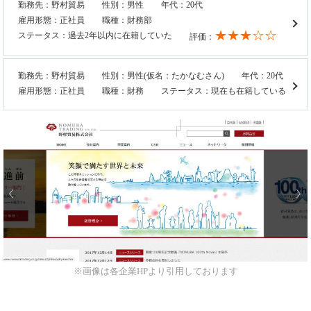
勤務先：野村貿易
性別：男性
年代：20代
雇用形態：正社員
職種：財務部
★★★☆☆
ステータス：過去2年以内に在籍していた
評価：
勤務先：野村貿易
性別：男性(仮名：たかなむさん)
年代：20代
雇用形態：正社員
職種：財務
ステータス：現在も在籍している
※画像は各企業HPより引用しております