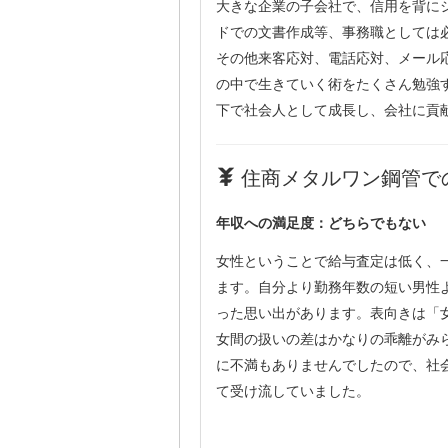
大きな企業の子会社で、信用を背に
ドでの文書作成等、事務職としては
その他来客応対、電話応対、メール
の中で生きていく術をたくさん勉強
下で社会人として成長し、会社に貢
住商メタルワン鋼管での
年収への満足度：どちらでもない
女性ということで給与査定は低く、
ます。自分より勤務年数の短い男性
った思い出があります。表向きは「
女間の扱いの差はかなりの乖離がみ
に不満もありませんでしたので、社
て受け流していました。