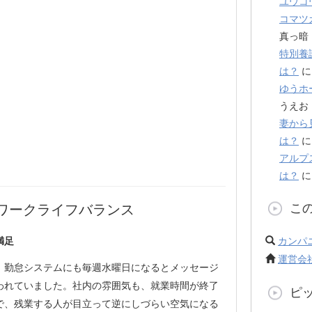
ユウコ
コマツ
真っ暗
特別養
は？
ゆうホ
うえお
妻から
は？
アルプ
は？
こ
ワークライフバランス
カンパ
満足
運営会
、勤怠システムにも毎週水曜日になるとメッセージ
われていました。社内の雰囲気も、就業時間が終了
ピ
で、残業する人が目立って逆にしづらい空気になる