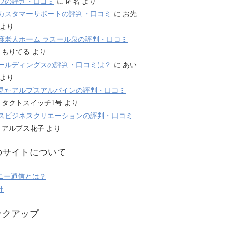
ウの評判・口コミ
に
匿名
より
カスタマーサポートの評判・口コミ
に
お先
より
護老人ホーム ラスール泉の評判・口コミ
に
もりてる
より
ールディングスの評判・口コミは？
に
あい
より
見たアルプスアルパインの評判・口コミ
に
タクトスイッチ1号
より
スビジネスクリエーションの評判・口コミ
に
アルプス花子
より
のサイトについて
ニー通信とは？
社
ックアップ