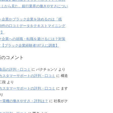
コミから見た、銀行業界の働きやすさについ
ト企業かブラック企業を決めるのは「残
800件の口コミデータをテキストマイニング
析】
ク企業への就職・転職を避けるには？対策
【ブラック企業経験者187人に調査】
新のコメント
食品の評判・口コミ
に
パクチョンソ
より
カスタマーサポートの評判・口コミ
に
構造
二段
より
カスタマーサポートの評判・口コミ
に
ます
り
ー電機の働きやすさ・評判は？
に
社長がク