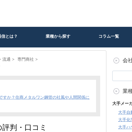
通信とは？
業種から探す
コラム一覧
・流通
専門商社
会
？
業
ですか？住商メタルワン鋼管の社風や人間関係に
大手メー
大手自
大手化
の評判・口コミ
大手ハ