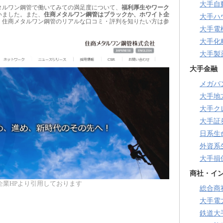
大手自
タルワン鋼管で働いてみての満足度について、
福利厚生やワーク
いました。また、
住商メタルワン鋼管はブラックか、ホワイト企
大手ハ
、住商メタルワン鋼管のリアルな口コミ・評判を知りたい方は参
大手電
大手化
大手製
大手金融
メガバ
大手地
大手ク
大手証
日系生
外資系
大手損
商社・イ
企業HPより引用しております
総合商
大手電
鉄道大