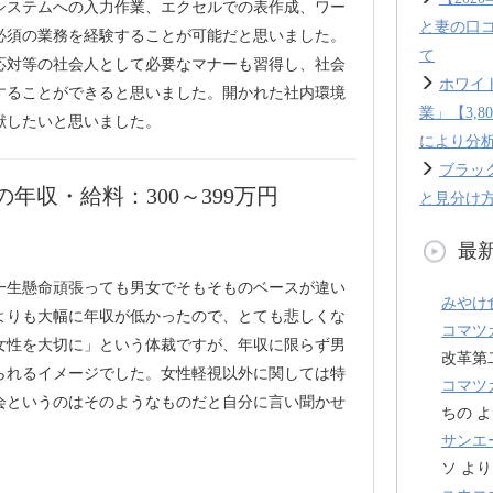
システムへの入力作業、エクセルでの表作成、ワー
と妻の口
必須の業務を経験することが可能だと思いました。
て
応対等の社会人として必要なマナーも習得し、社会
ホワイ
することができると思いました。開かれた社内環境
業」【3,
献したいと思いました。
により分
ブラッ
年収・給料：300～399万円
と見分け方
最
一生懸命頑張っても男女でそもそものベースが違い
みやけ
よりも大幅に年収が低かったので、とても悲しくな
コマツ
女性を大切に」という体裁ですが、年収に限らず男
改革第
られるイメージでした。女性軽視以外に関しては特
コマツ
会というのはそのようなものだと自分に言い聞かせ
ちの
よ
サンエ
ソ
より