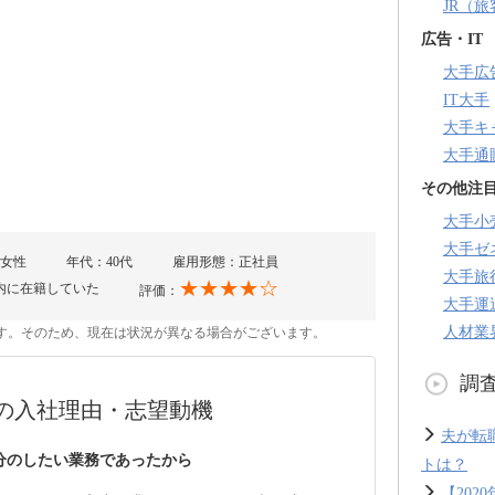
JR（
広告・IT
大手広
IT大手
大手キ
大手通
その他注
大手小
大手ゼ
女性
年代：40代
雇用形態：正社員
大手旅
★★★★☆
内に在籍していた
評価：
大手運
人材業
のです。そのため、現在は状況が異なる場合がございます。
調
の入社理由・志望動機
夫が転
分のしたい業務であったから
トは？
【20