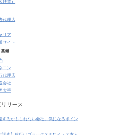
旅客鉄道）
告代理店
ャリア
販サイト
目業種
売
ネコン
行代理店
送会社
界大手
査リリース
職するかもしれない会社。気になるポイン
20年調査】銀行はブラック？ホワイト？本人