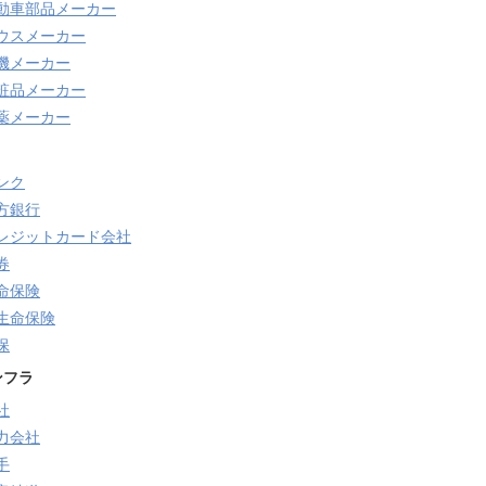
動車部品メーカー
ウスメーカー
機メーカー
粧品メーカー
薬メーカー
ンク
方銀行
レジットカード会社
券
命保険
生命保険
保
ンフラ
社
力会社
手