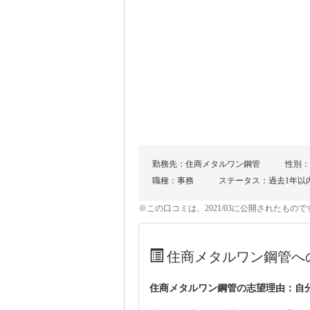
勤務先：住商メタルワン鋼管
性別：
職種：事務
ステータス：過去1年以
※この口コミは、2021/03に公開されたも
住商メタルワン鋼管へ
住商メタルワン鋼管の志望理由：自