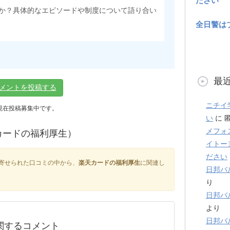
ださい
か？具体的なエピソードや制度について語り合い
全日警は
最
メントを投稿する
ニチイ
現在投稿募集中です。
い
に
メフォ
カードの福利厚生）
イトー
ださい
寄せられた口コミの中から、
楽天カードの福利厚生
に関連し
日邦バ
り
日邦バ
より
日邦バ
関するコメント