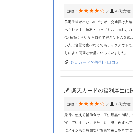
★★★★☆
評価：
／
20代(女性
住宅手当が出ないのですが、交通費は支給
べられます。無料といってもおしゃれなカ
低4種類くらいから自分で好きなものを選
い人は食堂で食べなくてもテイクアウトで
りによく同期と食堂にいっていました。
楽天カードの評判・口コミ
楽天カードの福利厚生に
★★★★☆
評価：
／
30代(女性
旅行に使える補助金や、子供用品の補助、
実していました。また、朝、昼、夜すべて
にメインも肉魚麺など豊富で毎日飽きずに