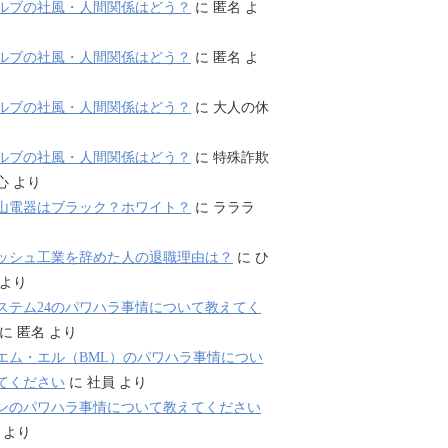
ルブの社風・人間関係はどう？
に
匿名
よ
ルブの社風・人間関係はどう？
に
匿名
よ
ルブの社風・人間関係はどう？
に
大人の休
ルブの社風・人間関係はどう？
に
特殊詐欺
心
より
山電器はブラック？ホワイト？
に
ラララ
ッシュ工業を辞めた人の退職理由は？
に
ひ
より
ステム24のパワハラ事情について教えてく
に
匿名
より
エム・エル（BML）のパワハラ事情につい
てください
に
社員
より
ンのパワハラ事情について教えてください
より