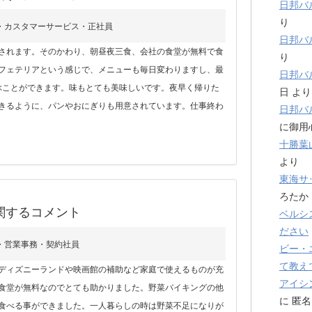
日邦バ
り
)・カスタマーサービス・正社員
日邦バ
されます。そのかわり、朝昼夜三食、会社の食堂が無料で食
り
フェテリアという感じで、メニューも毎日変わりますし、最
日邦バ
ぶことができます。味もとても美味しいです。夜早く帰りた
日
より
きるように、パンやおにぎりも用意されています。仕事終わ
日邦バ
に御用
十勝葉
より
東海サ
ろたか
関するコメント
ベルシ
ださい
)・営業事務・契約社員
ビー・
て教え
ディズニーランドや映画館の補助など家庭で使えるものが充
アイシ
食堂が無料なのでとても助かりました。野菜バイキングの他
に
匿名
食べる事ができました。一人暮らしの時は野菜不足になりが