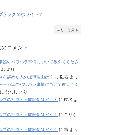
ブラック？ホワイト？
→もっと見る
近のコメント
学館のパワハラ事情について教えてくださ
匿名
より
スを辞めた人の退職理由は？
に
匿名
より
ヨーカ堂のパワハラ事情について教えてく
に
ななし
より
ルブの社風・人間関係はどう？
に
匿名
よ
ルブの社風・人間関係はどう？
に
ごりら
ルブの社風・人間関係はどう？
に
梅
より