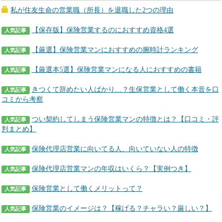
私が住友生命の営業職（所長）を退職した2つの理由
【保存版】保険営業するのにおすすめ資格4選
人気記事
【厳選】保険営業マンにおすすめの腕時計ランキング
人気記事
【厳選本5選】保険営業マンになる人におすすめの書籍
人気記事
きつくて辞めたい人ばかり…？生保営業として働く本音を口
人気記事
コミから考察
つい契約してしまう保険営業マンの特徴とは？【口コミ・評
人気記事
判まとめ】
保険代理店営業に向いてる人、向いていない人の特徴
人気記事
保険代理店営業マンの年収はいくら？【実例つき】
人気記事
保険営業として働くメリットって？
人気記事
保険営業のイメージは？【稼げる？チャラい？厳しい？】
人気記事