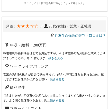
※このサイトの情報は会員登録なしですべて見られます
★★★☆☆
評価：
／
20代(女性)・営業・正社員
住友生命保険の評判・口コミは？
年収・給料：200万円
職場環境や福利厚生はとても満足ですが、やはり営業の為お給料は成績により
決まってくる為、月に1件と決ま…
続きを見る
ワークライフバランス
営業の為1日の動きが自分で決まります。好きな時間に休みも取れるため、疲
れすぎずにお仕事が出来ると思い…
続きを見る
福利厚生
答えましたが、産休育休制度もあり女性にとってはとても働きやすいと思いま
す。よく聞く産休育休をあまり良…
続きを見る
ブラック/ホワイト