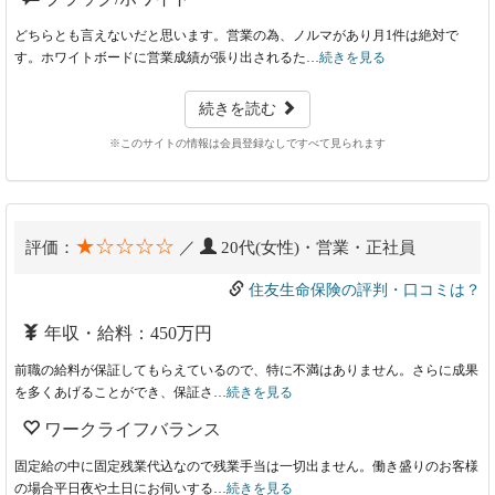
どちらとも言えないだと思います。営業の為、ノルマがあり月1件は絶対で
す。ホワイトボードに営業成績が張り出されるた…
続きを見る
続きを読む
※このサイトの情報は会員登録なしですべて見られます
★☆☆☆☆
評価：
／
20代(女性)・営業・正社員
住友生命保険の評判・口コミは？
年収・給料：450万円
前職の給料が保証してもらえているので、特に不満はありません。さらに成果
を多くあげることができ、保証さ…
続きを見る
ワークライフバランス
固定給の中に固定残業代込なので残業手当は一切出ません。働き盛りのお客様
の場合平日夜や土日にお伺いする…
続きを見る