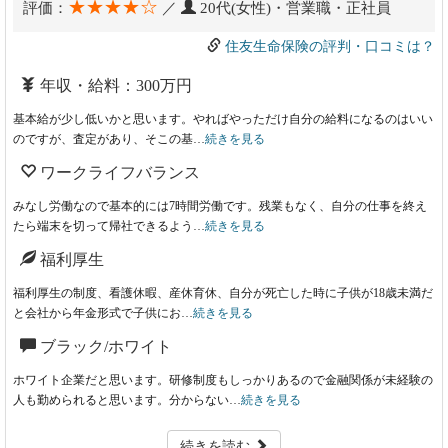
★★★★☆
評価：
／
20代(女性)・営業職・正社員
住友生命保険の評判・口コミは？
年収・給料：300万円
基本給が少し低いかと思います。やればやっただけ自分の給料になるのはいい
のですが、査定があり、そこの基…
続きを見る
ワークライフバランス
みなし労働なので基本的には7時間労働です。残業もなく、自分の仕事を終え
たら端末を切って帰社できるよう…
続きを見る
福利厚生
福利厚生の制度、看護休暇、産休育休、自分が死亡した時に子供が18歳未満だ
と会社から年金形式で子供にお…
続きを見る
ブラック/ホワイト
ホワイト企業だと思います。研修制度もしっかりあるので金融関係が未経験の
人も勤められると思います。分からない…
続きを見る
続きを読む