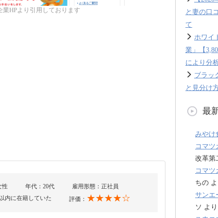
企業HPより引用しております
と妻の口
て
ホワイ
業」【3,
により分
ブラッ
と見分け方
最
みやけ
コマツ
改革第
コマツ
ちの
よ
女性
年代：20代
雇用形態：正社員
サンエ
★★★★☆
年以内に在籍していた
評価：
ソ
より