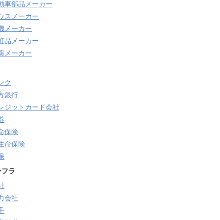
動車部品メーカー
ウスメーカー
機メーカー
粧品メーカー
薬メーカー
ンク
方銀行
レジットカード会社
券
命保険
生命保険
保
ンフラ
社
力会社
手