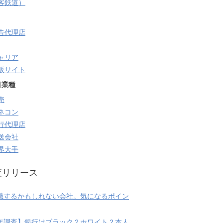
旅客鉄道）
告代理店
ャリア
販サイト
目業種
売
ネコン
行代理店
送会社
界大手
査リリース
職するかもしれない会社。気になるポイン
20年調査】銀行はブラック？ホワイト？本人