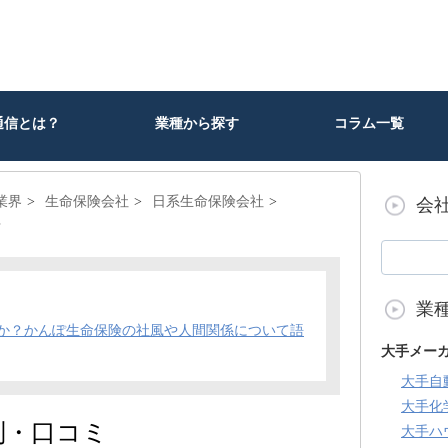
通信とは？
業種から探す
コラム一覧
業界
生命保険会社
日系生命保険会社
会
？
業
か？かんぽ生命保険の社風や人間関係について語
大手メー
大手自
大手化
判・口コミ
大手ハ