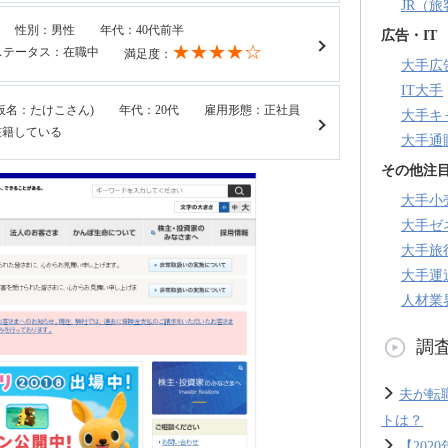
JR（
性別：男性
年代：40代前半
広告・IT
★★★★☆
ステータス：在職中
満足度：
大手広
IT大手
仮名：たけこさん)
年代：20代
雇用形態：正社員
大手キ
在籍している
大手通
その他注
大手小
大手ゼ
大手旅
大手運
人材業
調
夫が転
トは？
【20