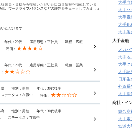
大手自
元従業員・奥様から投稿いただいた口コミ情報を掲載していま
厚生、ワークライフバランスなどの評判
をチェックしてみましょ
大手ハ
大手電
大手化
覧いただけます
大手製
大手金融
年代：20代
雇用形態：正社員
職種：広報
★★★★☆
評価：
メガバ
大手地
大手ク
年代：20代
雇用形態：正社員
職種：営業
★★☆☆☆
大手証
価：
日系生
外資系
形県
性別：男性
年代：30代後半
大手損
★★☆☆☆
ステータス：在職中
評価：
商社・イ
都府
性別：男性
年代：30代後半
総合商
職
ステータス：在職中
大手電
鉄道大