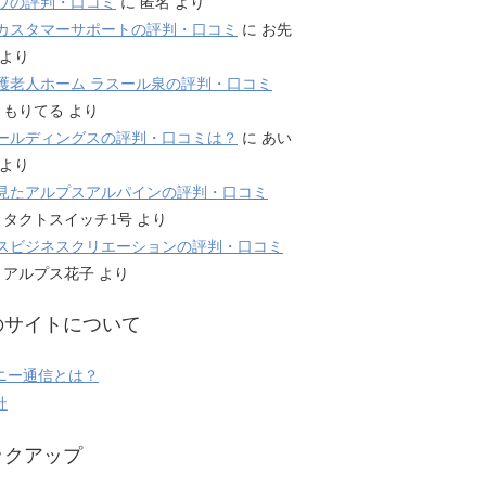
ウの評判・口コミ
に
匿名
より
カスタマーサポートの評判・口コミ
に
お先
より
護老人ホーム ラスール泉の評判・口コミ
に
もりてる
より
ールディングスの評判・口コミは？
に
あい
より
見たアルプスアルパインの評判・口コミ
に
タクトスイッチ1号
より
スビジネスクリエーションの評判・口コミ
に
アルプス花子
より
のサイトについて
ニー通信とは？
社
ックアップ