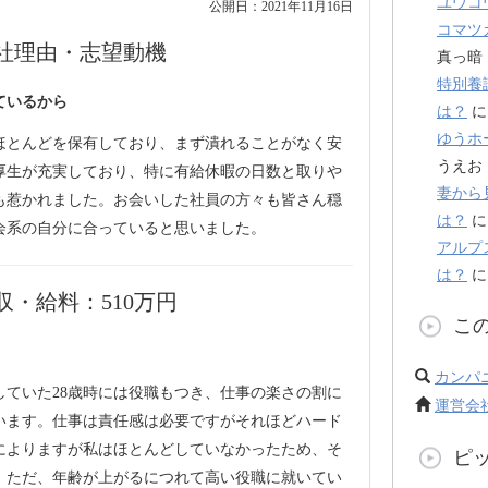
ユウコ
公開日：2021年11月16日
コマツ
社理由・志望動機
真っ暗
特別養
ているから
は？
ゆうホ
ほとんどを保有しており、まず潰れることがなく安
うえお
厚生が充実しており、特に有給休暇の日数と取りや
妻から
も惹かれました。お会いした社員の方々も皆さん穏
は？
会系の自分に合っていると思いました。
アルプ
は？
・給料：510万円
こ
カンパ
していた28歳時には役職もつき、仕事の楽さの割に
運営会
います。仕事は責任感は必要ですがそれほどハード
によりますが私はほとんどしていなかったため、そ
ピ
。ただ、年齢が上がるにつれて高い役職に就いてい