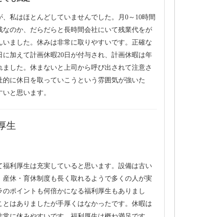
、私はほとんどしていませんでした。月0～10時間
残なのか、だらだらと長時間会社にいて残業代をが
んいました。休みは非常に取りやすいです。正確な
日に加えて計画休暇20日が付与され、計画休暇は年
れました。休まないと上司から呼び出されて注意さ
社的に休日を取っていこうという雰囲気が強いた
すいと思います。
厚生
て福利厚生は充実していると思います。設備は古い
。産休・育休制度も長く取れるようで多くの人が実
ラのポイントも何倍かになる福利厚生もありまし
ことはありましたが手厚くはなかったです。休暇は
非常に休みやすいです。福利厚生は概ね満足です。