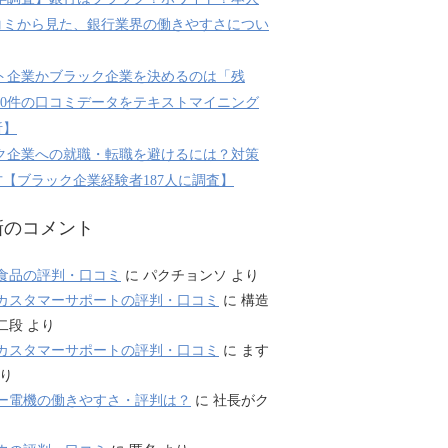
コミから見た、銀行業界の働きやすさについ
ト企業かブラック企業を決めるのは「残
800件の口コミデータをテキストマイニング
析】
ク企業への就職・転職を避けるには？対策
【ブラック企業経験者187人に調査】
新のコメント
食品の評判・口コミ
に
パクチョンソ
より
カスタマーサポートの評判・口コミ
に
構造
二段
より
カスタマーサポートの評判・口コミ
に
ます
り
ー電機の働きやすさ・評判は？
に
社長がク